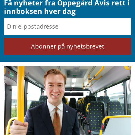
Få nyheter fra Oppegård Avis rett i
innboksen hver dag