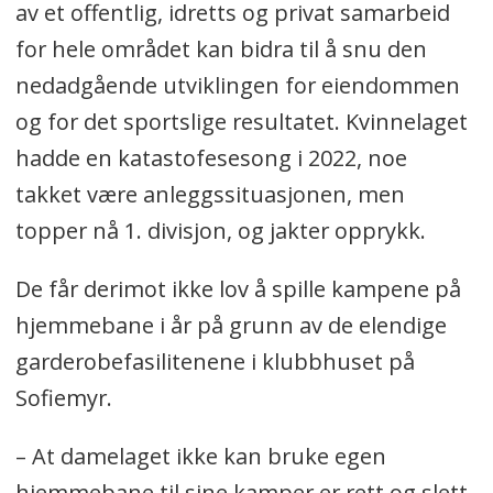
av et offentlig, idretts og privat samarbeid
regi av idrettslagene i sammen med
for hele området kan bidra til å snu den
private utbyggere.
nedadgående utviklingen for eiendommen
og for det sportslige resultatet. Kvinnelaget
- Erstatte utslitte kommunale
hadde en katastofesesong i 2022, noe
idrettsanlegg med nye moderne anlegg.
takket være anleggssituasjonen, men
Punktene er hentet fra FrPs program
topper nå 1. divisjon, og jakter opprykk.
for Nordre Follo
De får derimot ikke lov å spille kampene på
hjemmebane i år på grunn av de elendige
garderobefasilitenene i klubbhuset på
Sofiemyr.
– At damelaget ikke kan bruke egen
hjemmebane til sine kamper er rett og slett