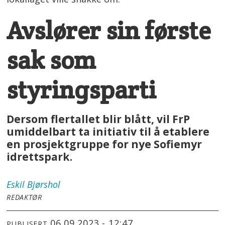
Avslører sin første
sak som
styringsparti
Dersom flertallet blir blått, vil FrP
umiddelbart ta initiativ til å etablere
en prosjektgruppe for nye Sofiemyr
idrettspark.
Eskil
Bjørshol
REDAKTØR
06.09.2023 - 12:47
PUBLISERT