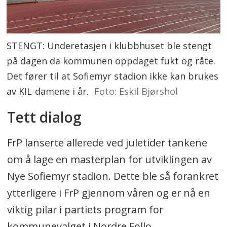
STENGT: Underetasjen i klubbhuset ble stengt
på dagen da kommunen oppdaget fukt og råte.
Det fører til at Sofiemyr stadion ikke kan brukes
av KIL-damene i år.
Foto: Eskil Bjørshol
Tett dialog
FrP lanserte allerede ved juletider tankene
om å lage en masterplan for utviklingen av
Nye Sofiemyr stadion. Dette ble så forankret
ytterligere i FrP gjennom våren og er nå en
viktig pilar i partiets program for
kommunevalget i Nordre Follo.