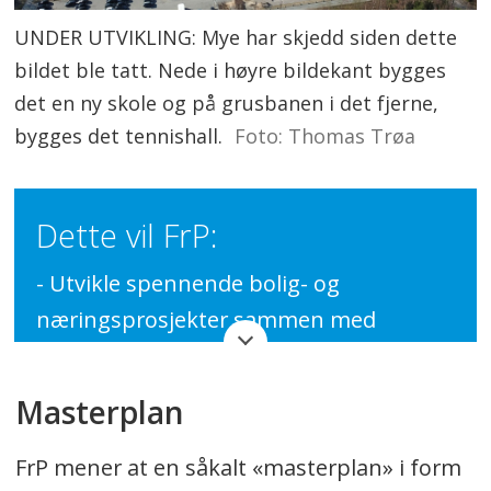
UNDER UTVIKLING: Mye har skjedd siden dette
bildet ble tatt. Nede i høyre bildekant bygges
det en ny skole og på grusbanen i det fjerne,
bygges det tennishall.
Foto: Thomas Trøa
Dette vil FrP:
- Utvikle spennende bolig- og
næringsprosjekter sammen med
næringsaktører og idretten, som
utvikling av idrettsplassene på Sofiemyr
Masterplan
og Vevelstad.
FrP mener at en såkalt «masterplan» i form
- Utvikle idrettsanleggene i kommunen i