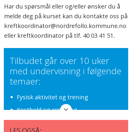
Har du spørsmål eller og/eller ønsker du å
melde deg på kurset kan du kontakte oss på
kreftkoordinator@nordrefollo.kommune.no
eller kreftkoordinator på tlf. 40 03 41 51.
Tilbudet går over 10 uker
med undervisning i følgende
temaer:
Fysisk aktivitet og trening
Kosthold og ernæring
Bivirkninger og senskader
LES OGSÅ: