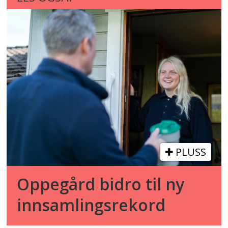
Mestring og fatigue
Mestring av bekymring og uro
knyttet til kreftsykdom
Nære relasjoner – nærhet og samliv
Veien videre og oppsummering
PLUSS
Oppegård bidro til ny
innsamlingsrekord