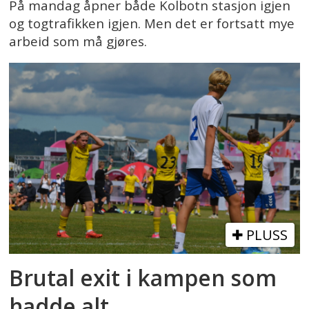
På mandag åpner både Kolbotn stasjon igjen
og togtrafikken igjen. Men det er fortsatt mye
arbeid som må gjøres.
PLUSS
Brutal exit i kampen som
hadde alt