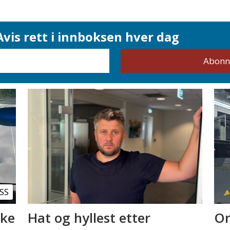
vis rett i innboksen hver dag
SS
kke
Hat og hyllest etter
Om