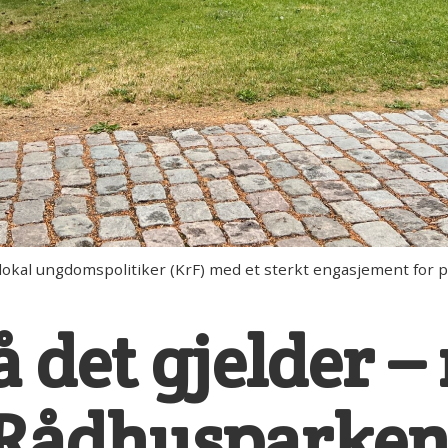
okal ungdomspolitiker (KrF) med et sterkt engasjement for
å det gjelder – 
i Rådhusparke