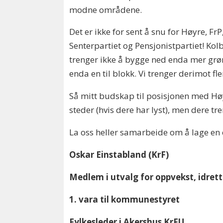
modne områdene.
Det er ikke for sent å snu for Høyre, FrP
Senterpartiet og Pensjonistpartiet! Kol
trenger ikke å bygge ned enda mer grøn
enda en til blokk. Vi trenger derimot f
Så mitt budskap til posisjonen med Høy
steder (hvis dere har lyst), men dere t
La oss heller samarbeide om å lage en
Oskar Einstabland (KrF)
Medlem i utvalg for oppvekst, idrett
1. vara til kommunestyret
Fylkesleder i Akershus KrFU