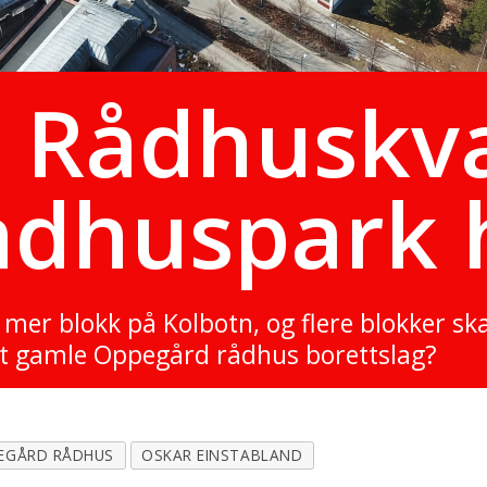
t Rådhuskv
Rådhuspark 
 ha mer blokk på Kolbotn, og flere blokker s
et gamle Oppegård rådhus borettslag?
EGÅRD RÅDHUS
OSKAR EINSTABLAND