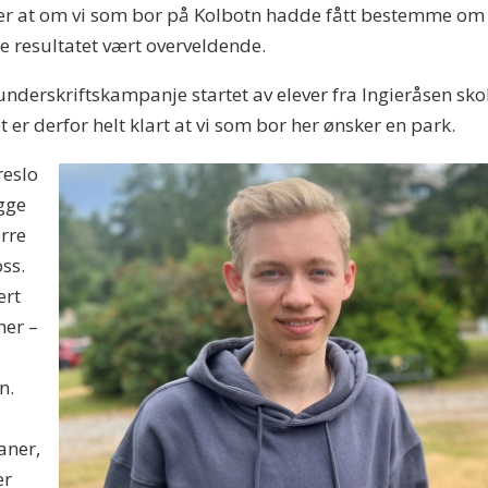
 er at om vi som bor på Kolbotn hadde fått bestemme om 
dde resultatet vært overveldende.
underskriftskampanje startet av elever fra Ingieråsen skol
 er derfor helt klart at vi som bor her ønsker en park.
reslo
gge
erre
oss.
ert
ner –
n.
aner,
er