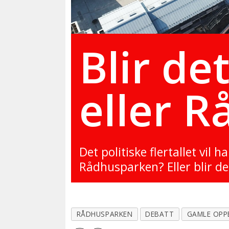
Blir de
eller 
Det politiske flertallet vil
Rådhusparken? Eller blir d
RÅDHUSPARKEN
DEBATT
GAMLE OPP