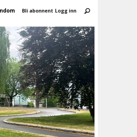
endom
Bli abonnent
Logg inn