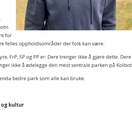
,
botn
t for
lere felles oppholdsområder der folk kan være.
re, FrP, SP og PP er: Dere trenger ikke å gjøre dette. D
renger ikke å ødelegge den mest sentrale parken på Kolbo
 enda bedre park som alle kan bruke.
 og kultur