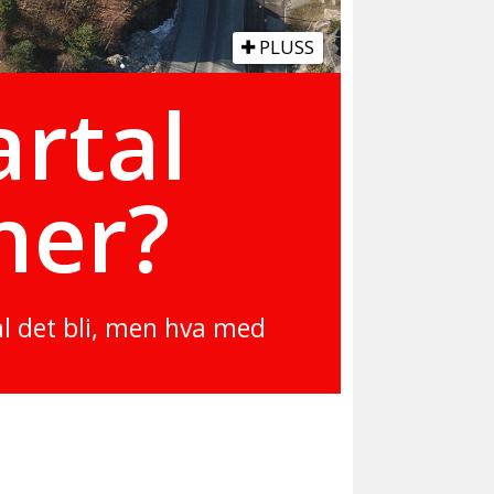
PLUSS
artal
her?
kal det bli, men hva med