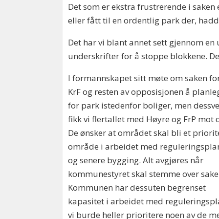
Det som er ekstra frustrerende i saken
eller fått til en ordentlig park der, ha
Det har vi blant annet sett gjennom en 
underskrifter for å stoppe blokkene. Det
I formannskapet sitt møte om saken fo
KrF og resten av opposisjonen å planle
for park istedenfor boliger, men dessv
fikk vi flertallet med Høyre og FrP mot 
De ønsker at området skal bli et priorit
område i arbeidet med reguleringspla
og senere bygging. Alt avgjøres når
kommunestyret skal stemme over sake
Kommunen har dessuten begrenset
kapasitet i arbeidet med reguleringspl
vi burde heller prioritere noen av de m