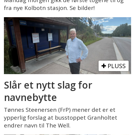
Mandag morgen gikk de første togene til og
fra nye Kolbotn stasjon. Se bilder!
PLUSS
Slår et nytt slag for
navnebytte
Tønnes Steenersen (FrP) mener det er et
ypperlig forslag at busstoppet Granholtet
endrer navn til The Well.