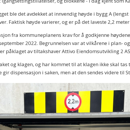
 igangsettingstillatelser, og blokkene - i dag kjent som K
legget ble det avdekket at innvendig høyde i bygg A (leng
 Faktisk høyde varierer, og er på det laveste 2,2 meter
ensasjon fra kommuneplanens krav for å godkjenne høydene
eptember 2022. Begrunnelsen var at vilkårene i plan- og
 er påklaget av tiltakshaver Attivo Eiendomsutvikling 2 AS
t og klagen, og har kommet til at klagen ikke skal tas til
 gir dispensasjon i saken, men at den sendes videre til St