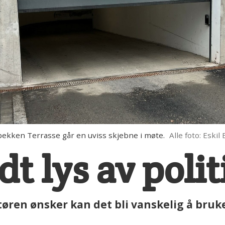
ekken Terrasse går en uviss skjebne i møte.
Alle foto: Eskil
dt lys av poli
en ønsker kan det bli vanskelig å bruke