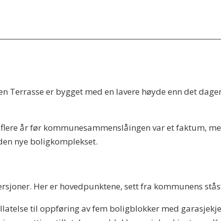
ken Terrasse er bygget med en lavere høyde enn det dag
flere år før kommunesammenslåingen var et faktum, men 
den nye boligkomplekset.
ersjoner. Her er hovedpunktene, sett fra kommunens stås
telse til oppføring av fem boligblokker med garasjekjell