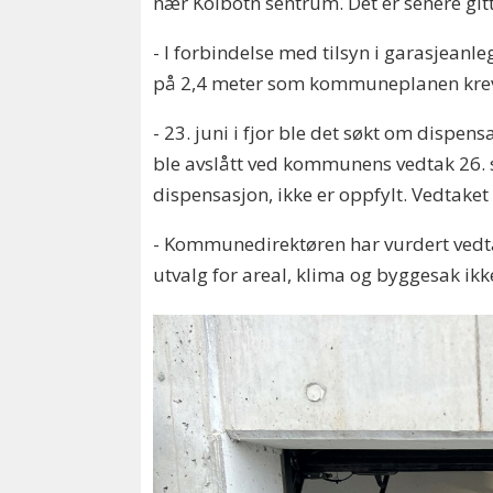
nær Kolbotn sentrum. Det er senere gitt
- I forbindelse med tilsyn i garasjean
på 2,4 meter som kommuneplanen krever.
- 23. juni i fjor ble det søkt om disp
ble avslått ved kommunens vedtak 26. s
dispensasjon, ikke er oppfylt. Vedtaket
- Kommunedirektøren har vurdert vedtake
utvalg for areal, klima og byggesak ikke