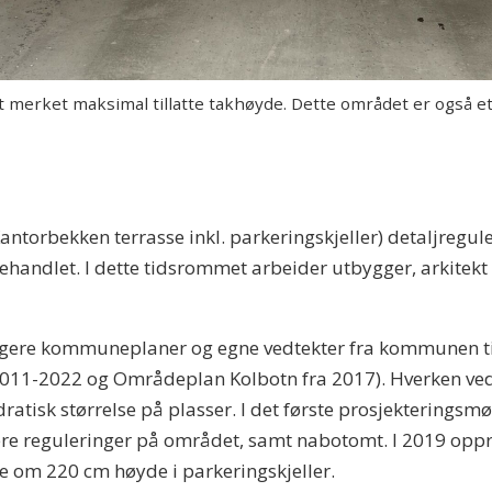
merket maksimal tillatte takhøyde. Dette området er også et
antorbekken terrasse inkl. parkeringskjeller) detaljregule
behandlet. I dette tidsrommet arbeider utbygger, arkitek
dligere kommuneplaner og egne vedtekter fra kommunen ti
2022 og Områdeplan Kolbotn fra 2017). Hverken vedte
ratisk størrelse på plasser. I det første prosjekteringsmø
ere reguleringer på området, samt nabotomt. I 2019 oppr
e om 220 cm høyde i parkeringskjeller.