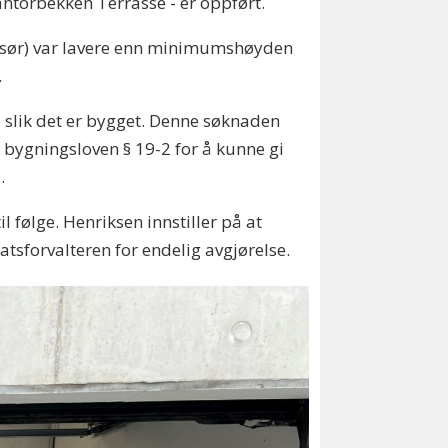
antorbekken Terrasse - er oppført.
st sør) var lavere enn minimumshøyden
.
 slik det er bygget. Denne søknaden
 bygningsloven § 19-2 for å kunne gi
.
 følge. Henriksen innstiller på at
atsforvalteren for endelig avgjørelse.