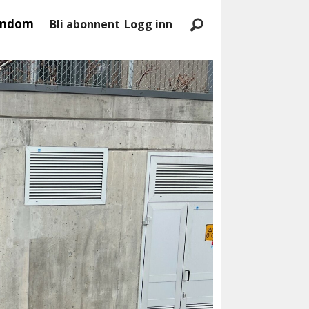
endom
Bli abonnent
Logg inn