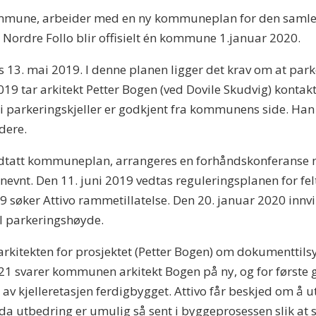
mmune, arbeider med en ny kommuneplan for den samle
Nordre Follo blir offisielt én kommune 1.januar 2020.
13. mai 2019. I denne planen ligger det krav om at park
2019 tar arkitekt Petter Bogen (ved Dovile Skudvig) kon
i parkeringskjeller er godkjent fra kommunens side. Han
dere.
 vedtatt kommuneplan, arrangeres en forhåndskonferanse
evnt. Den 11. juni 2019 vedtas reguleringsplanen for fe
019 søker Attivo rammetillatelse. Den 20. januar 2020 inn
l parkeringshøyde.
rkitekten for prosjektet (Petter Bogen) om dokumenttil
 2021 svarer kommunen arkitekt Bogen på ny, og for førs
 av kjelleretasjen ferdigbygget. Attivo får beskjed om å u
 da utbedring er umulig så sent i byggeprosessen slik at