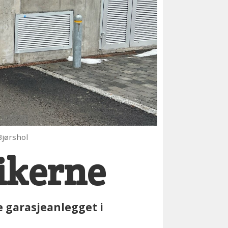
 Bjørshol
tikerne
 garasjeanlegget i