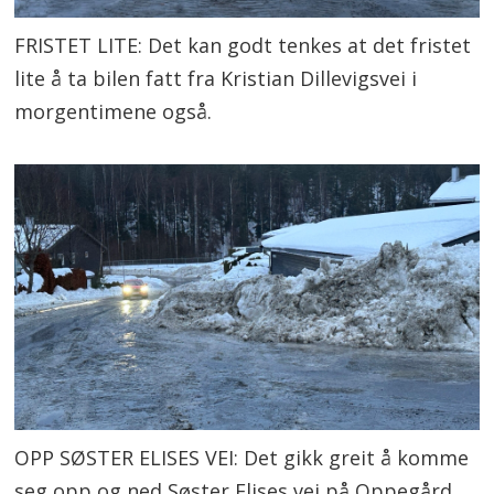
FRISTET LITE: Det kan godt tenkes at det fristet
lite å ta bilen fatt fra Kristian Dillevigsvei i
morgentimene også.
OPP SØSTER ELISES VEI: Det gikk greit å komme
seg opp og ned Søster Elises vei på Oppegård,