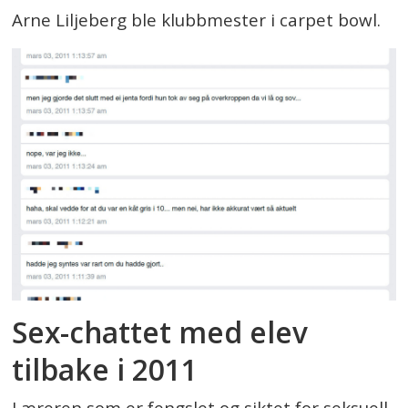
Arne Liljeberg ble klubbmester i carpet bowl.
Sex-chattet med elev
tilbake i 2011
Læreren som er fengslet og siktet for seksuell