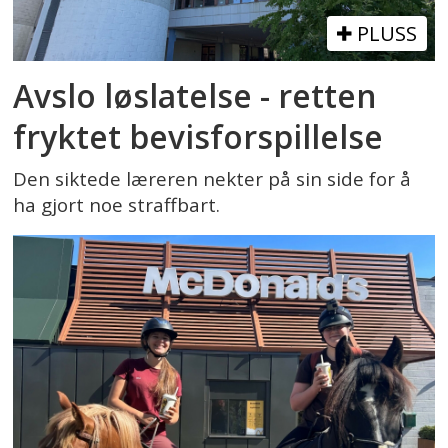
PLUSS
Avslo løslatelse - retten
fryktet bevisforspillelse
Den siktede læreren nekter på sin side for å
ha gjort noe straffbart.