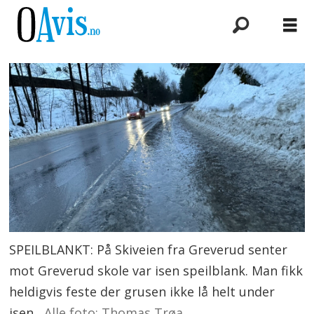
SPEILBLANKT: På Skiveien fra Greverud senter
mot Greverud skole var isen speilblank. Man fikk
heldigvis feste der grusen ikke lå helt under
isen.
Alle foto: Thomas Trøa