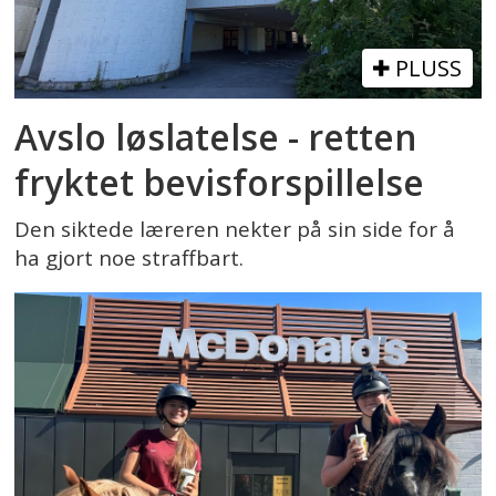
PLUSS
Avslo løslatelse - retten
fryktet bevisforspillelse
Den siktede læreren nekter på sin side for å
ha gjort noe straffbart.