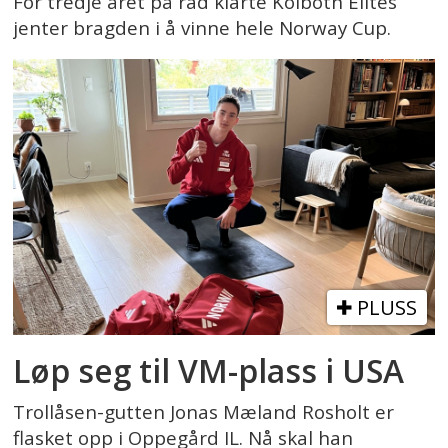
For tredje året på rad klarte Kolbotn Elites
jenter bragden i å vinne hele Norway Cup.
PLUSS
Løp seg til VM-plass i USA
Trollåsen-gutten Jonas Mæland Rosholt er
flasket opp i Oppegård IL. Nå skal han