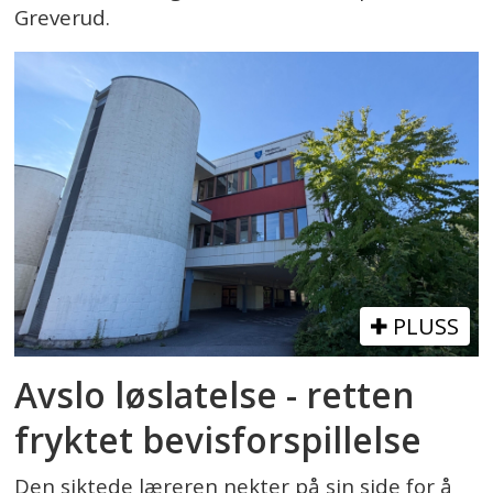
Greverud.
PLUSS
Avslo løslatelse - retten
fryktet bevisforspillelse
Den siktede læreren nekter på sin side for å