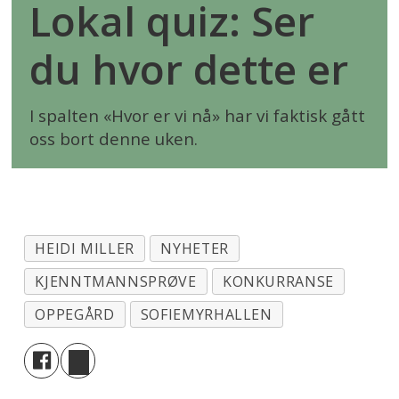
Lokal quiz: Ser
du hvor dette er
I spalten «Hvor er vi nå» har vi faktisk gått
oss bort denne uken.
HEIDI MILLER
NYHETER
KJENNTMANNSPRØVE
KONKURRANSE
OPPEGÅRD
SOFIEMYRHALLEN