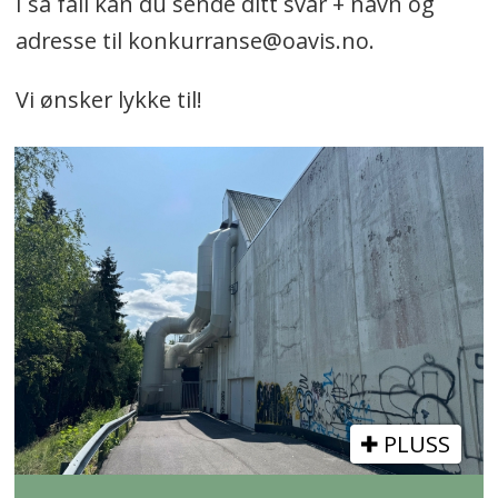
I så fall kan du sende ditt svar + navn og
adresse til konkurranse@oavis.no.
Vi ønsker lykke til!
PLUSS