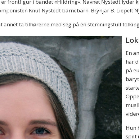
 er frontfigur i bandet «Hildring». Navnet Nystedt lyder
omponisten Knut Nystedt barnebarn, Brynjar B. Liepelt N
nt annet ta tilhørerne med seg på en stemningsfull tolki
Lok
En an
har d
på eu
baryt
start
Oppe
musik
vider
Hun h
spilt