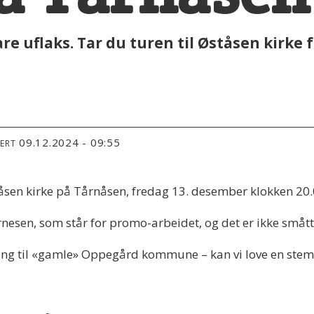
are uflaks. Tar du turen til Øståsen kirke 
09.12.2024 - 09:55
TERT
ståsen kirke på Tårnåsen, fredag 13. desember klokken 20.
Arnesen, som står for promo-arbeidet, og det er ikke små
 til «gamle» Oppegård kommune – kan vi love en stemning