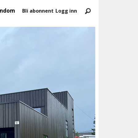
endom
Bli abonnent
Logg inn