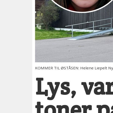
KOMMER TIL ØSTÅSEN: Helene Liepelt Nyste
Lys, va
toner 