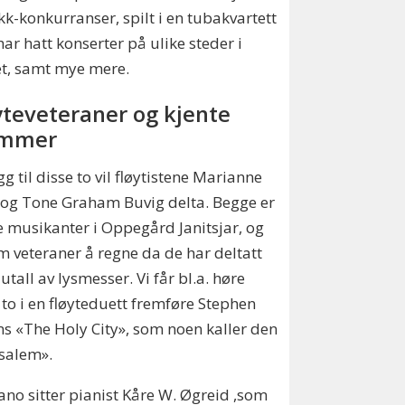
k-konkurranser, spilt i en tubakvartett
ar hatt konserter på ulike steder i
t, samt mye mere.
yteveteraner og kjente
emmer
egg til disse to vil fløytistene Marianne
 og Tone Graham Buvig delta. Begge er
e musikanter i Oppegård Janitsjar, og
m veteraner å regne da de har deltatt
 utall av lysmesser. Vi får bl.a. høre
 to i en fløyteduett fremføre Stephen
 «The Holy City», som noen kaller den
salem».
ano sitter pianist Kåre W. Øgreid ,som