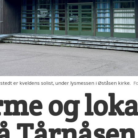
dt er kveldens solist, under lysmessen i Øståsen kirke.
Fo
rme og loka
på Tårnåsen