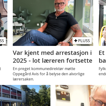
SS
PLUSS
Var kjent med arrestasjon i
Et
2025 - lot læreren fortsette
ba
t
En preget kommunedirektør møtte
Fyl
Oppegård Avis for å belyse den alvorlige
endr
lærersaken.