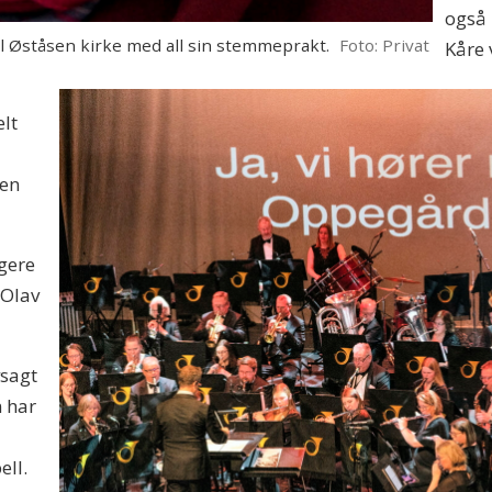
også 
l Øståsen kirke med all sin stemmeprakt.
Foto: Privat
Kåre 
lt
 en
igere
 Olav
vsagt
 har
ell.