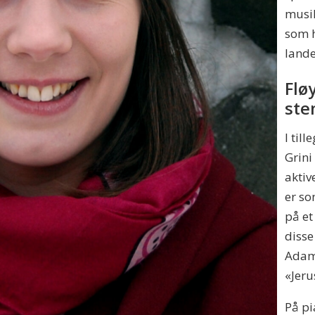
musik
som h
lande
Flø
st
I till
Grini
aktiv
er so
på et
disse
Adams
«Jeru
På pi