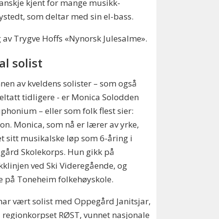
 kanskje kjent for mange musikk-
ystedt, som deltar med sin el-bass.
ng av Trygve Hoffs «Nynorsk Julesalme».
al solist
nen av kveldens solister – som også
eltatt tidligere - er Monica Solodden
phonium – eller som folk flest sier:
on. Monica, som nå er lærer av yrke,
et sitt musikalske løp som 6-åring i
gård Skolekorps. Hun gikk på
klinjen ved Ski Videregående, og
e på Toneheim folkehøyskole.
ar vært solist med Oppegård Janitsjar,
 i regionkorpset RØST, vunnet nasjonale