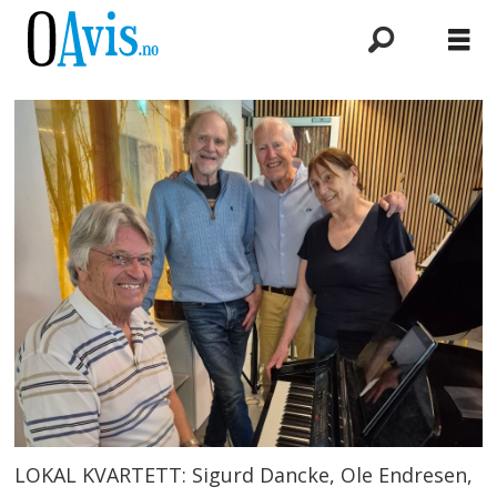
LOKAL KVARTETT: Sigurd Dancke, Ole Endresen,