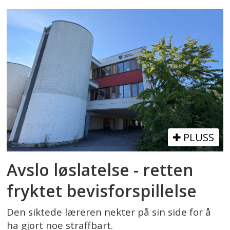
PLUSS
Avslo løslatelse - retten
fryktet bevisforspillelse
Den siktede læreren nekter på sin side for å
ha gjort noe straffbart.