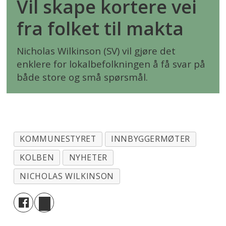
Vil skape kortere vei
fra folket til makta
Nicholas Wilkinson (SV) vil gjøre det
enklere for lokalbefolkningen å få svar på
både store og små spørsmål.
KOMMUNESTYRET
INNBYGGERMØTER
KOLBEN
NYHETER
NICHOLAS WILKINSON