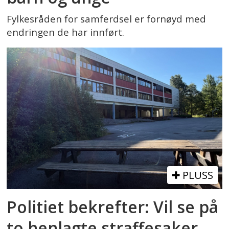
Fylkesråden for samferdsel er fornøyd med
endringen de har innført.
PLUSS
Politiet bekrefter: Vil se på
to henlagte straffesaker