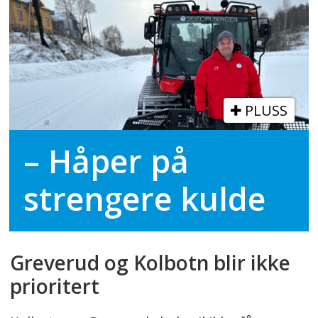
PLUSS
– Håper på
strengere kulde
Greverud og Kolbotn blir ikke
prioritert