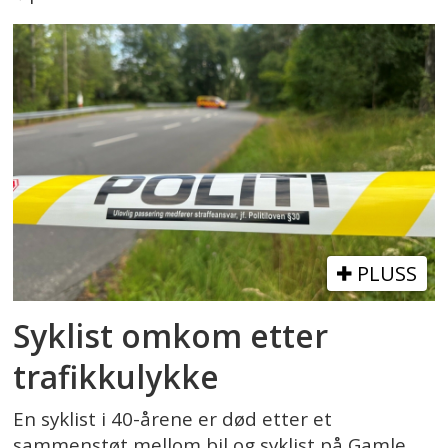
PLUSS
Syklist omkom etter
trafikkulykke
En syklist i 40-årene er død etter et
sammenstøt mellom bil og syklist på Gamle