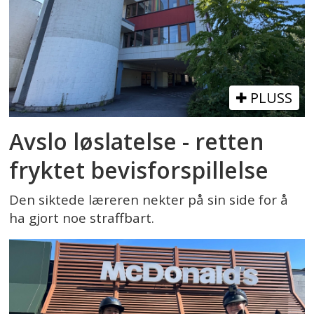
PLUSS
Avslo løslatelse - retten
fryktet bevisforspillelse
Den siktede læreren nekter på sin side for å
ha gjort noe straffbart.