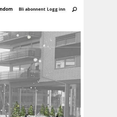
endom
Bli abonnent
Logg inn