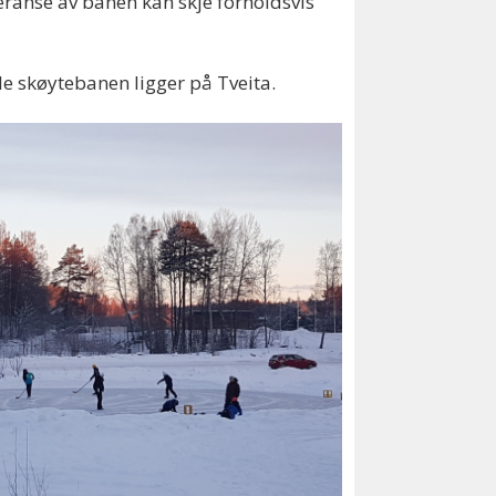
veranse av banen kan skje forholdsvis
le skøytebanen ligger på Tveita.