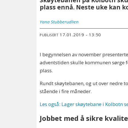
Skøytebanen på Kolbotn sku
plass ennå. Neste uke kan 
Yana
Stubberudlien
17.01.2019 - 13:50
PUBLISERT
I begynnelsen av november presenterte
adventstiden skulle kommunen sørge fo
plass.
Rundt skøytebanen, og ut over nedre tor
stående i fire måneder.
Les også: Lager skøytebane i Kolbotn 
Jobbet med å sikre kvalit