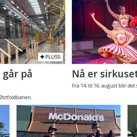
PLUSS
 går på
Nå er sirkuse
Fra 14. til 16. august blir de
 Østfoldbanen.