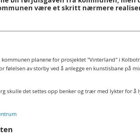
lle bli førjulsgaven fra kommunen, men
kommunen være et skritt nærmere realiser
 kommunen planene for prosjektet "Vinterland" i Kolbotn
r følelsen av storby ved å anlegge en kunstisbane på m
g skulle det settes opp benker og trær med lykter for å ly
sentrum
eten