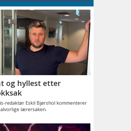
t og hyllest etter
okksak
is-redaktør Eskil Bjørshol kommenterer
alvorlige lærersaken.