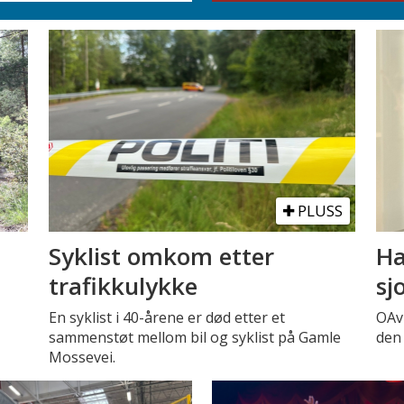
PLUSS
Syklist omkom etter
Ha
trafikkulykke
sj
En syklist i 40-årene er død etter et
OAv
sammenstøt mellom bil og syklist på Gamle
den 
Mossevei.