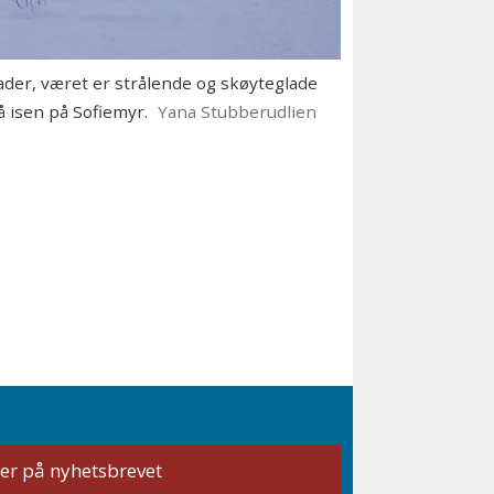
er, været er strålende og skøyteglade
 isen på Sofiemyr.
Yana Stubberudlien