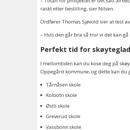
– Totalt for prosjektet er det satt av 
raskt etter bestilling, sier Nilsen.
Ordfører Thomas Sjøvold sier at t
est a
– Hvis den går bra så tror vi det kan gå
Perfekt tid for skøytegla
I mellomtiden kan du kose deg på skøyt
Oppegård kommune, og dette kan du gjø
Tårnåsen skole
Kolbotn skole
Østli skole
Greverud skole
Vassbonn skole