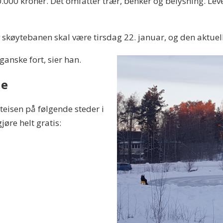
680.000 kroner. Det omfatter trær, benker og belysning. Le
v skøytebanen skal være tirsdag 22. januar, og den aktuel
 ganske fort, sier han.
de
eisen på følgende steder i
re helt gratis: