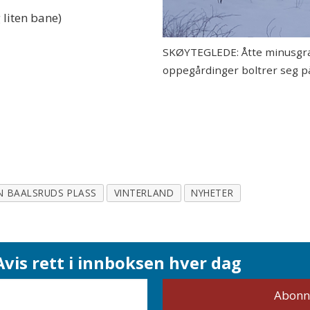
 liten bane)
SKØYTEGLEDE: Åtte minusgrad
oppegårdinger boltrer seg på
N BAALSRUDS PLASS
VINTERLAND
NYHETER
vis rett i innboksen hver dag