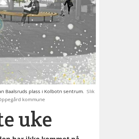
n Baalsruds plass i Kolbotn sentrum.
Slik
n: Oppegård kommune
te uke