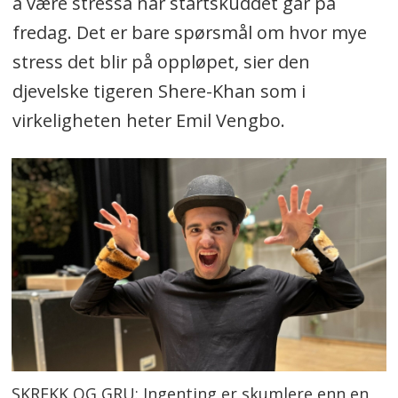
å være stressa når startskuddet går på
fredag. Det er bare spørsmål om hvor mye
stress det blir på oppløpet, sier den
djevelske tigeren Shere-Khan som i
virkeligheten heter Emil Vengbo.
SKREKK OG GRU: Ingenting er skumlere enn en