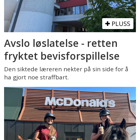
PLUSS
Avslo løslatelse - retten
fryktet bevisforspillelse
Den siktede læreren nekter på sin side for å
ha gjort noe straffbart.