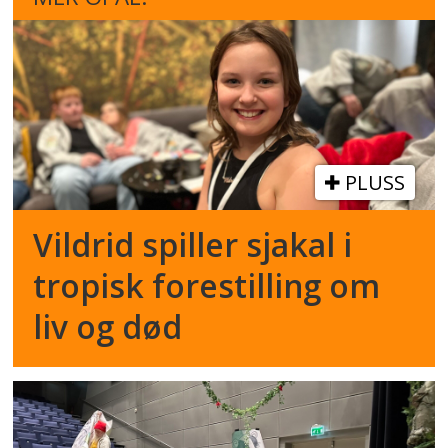
PLUSS
Vildrid spiller sjakal i
tropisk forestilling om
liv og død