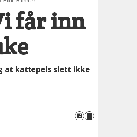
to: Hilde Hammer
i får inn
uke
g at kattepels slett ikke