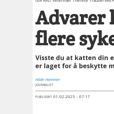
GIR RÅD: Veterinær Therese Traubel ved Kol
Advarer k
flere syk
Visste du at katten din e
er laget for å beskytte 
Hilde
Hammer
JOURNALIST
01.02.2025 - 07:17
PUBLISERT