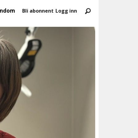
endom
Bli abonnent
Logg inn