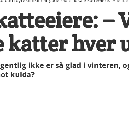
botn dyreklinikk har gode råd til lokale katteeiere.
Alle fo
atteeiere: – V
e katter hver 
gentlig ikke er så glad i vinteren, o
mot kulda?