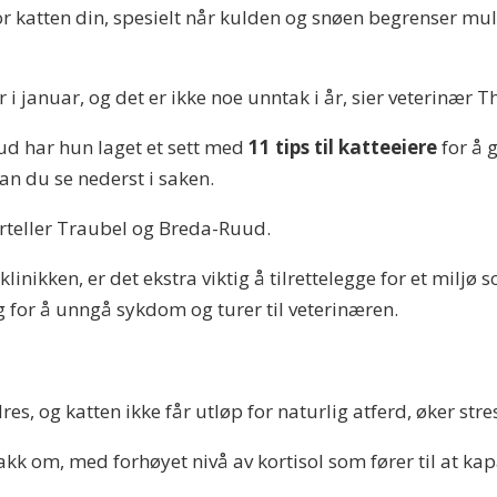
or katten din, spesielt når kulden og snøen begrenser mul
r i januar, og det er ikke noe unntak i år, sier veterinær
d har hun laget et sett med
11 tips til katteeiere
for å g
kan du se nederst i saken.
 forteller Traubel og Breda-Ruud.
linikken, er det ekstra viktig å tilrettelegge for et milj
g for å unngå sykdom og turer til veterinæren.
res, og katten ikke får utløp for naturlig atferd, øker str
nakk om, med forhøyet nivå av kortisol som fører til at ka