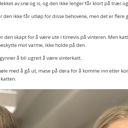
dekket av snø og is, og den ikke lenger får klort på trær 
år den ikke får utløp for disse behovene, men det er flere 
er den skapt for å være ute i timevis på vinteren. Men kat
 beskytte mot varme, ikke holde på den.
gynner å bli ugreit å være vinterkatt.
øle med å gå ut, mase på døra for å komme inn etter kort t
 katten.