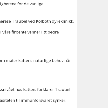
ighetene for de vanlige
 Therese Traubel ved Kolbotn dyreklinikk.
i våre firbente venner litt bedre
ø som møter kattens naturlige behov når
essnivået hos katten, forklarer Traubel.
pasiteten til immunforsvaret synker.