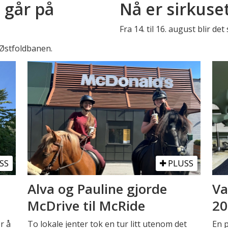
 går på
Nå er sirkuse
Fra 14. til 16. august blir de
 Østfoldbanen.
SS
PLUSS
Alva og Pauline gjorde
Va
McDrive til McRide
20
r å
To lokale jenter tok en tur litt utenom det
En 