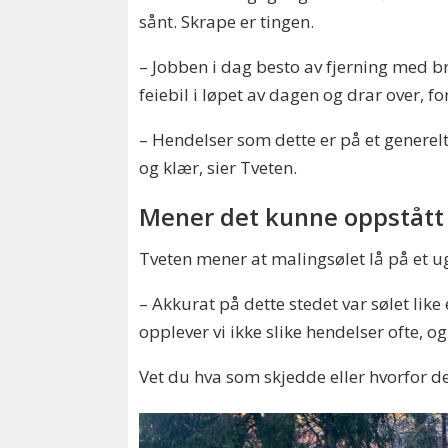
sånt. Skrape er tingen.
– Jobben i dag besto av fjerning med b
feiebil i løpet av dagen og drar over, fo
– Hendelser som dette er på et generel
og klær, sier Tveten.
Mener det kunne oppstått 
Tveten mener at malingsølet lå på et u
– Akkurat på dette stedet var sølet like 
opplever vi ikke slike hendelser ofte, o
Vet du hva som skjedde eller hvorfor det