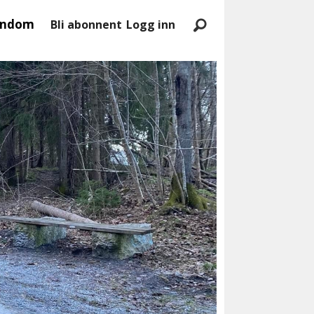
endom
Bli abonnent
Logg inn