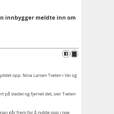
en innbygger meldte inn om
ddet opp. Nina Larsen Tveten i Vei og
t på stedet og fjernet det, sier Tveten
man går frem for å rydde opp i noe