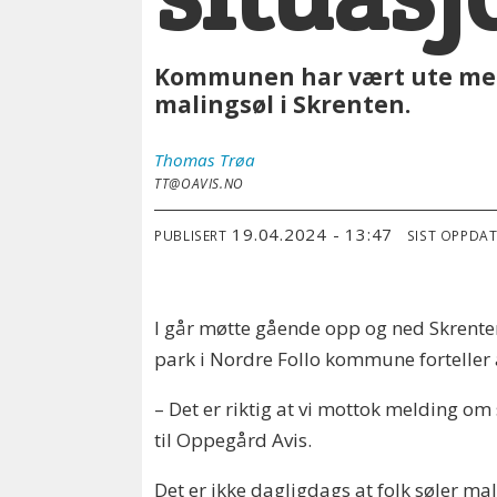
Kommunen har vært ute med 
malingsøl i Skrenten.
Thomas
Trøa
TT@OAVIS.NO
19.04.2024 - 13:47
PUBLISERT
SIST OPPDA
I går møtte gående opp og ned Skrente
park i Nordre Follo kommune forteller a
– Det er riktig at vi mottok melding om 
til Oppegård Avis.
Det er ikke dagligdags at folk søler m