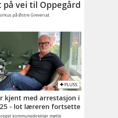
t på vei til Oppegård
t sirkus på Østre Greverud.
PLUSS
r kjent med arrestasjon i
25 - lot læreren fortsette
preget kommunedirektør møtte