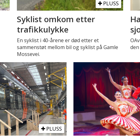
PLUSS
Syklist omkom etter
Ha
trafikkulykke
sj
En syklist i 40-årene er død etter et
OAv
sammenstøt mellom bil og syklist på Gamle
den 
Mossevei.
PLUSS