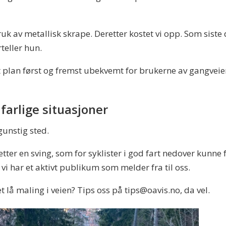
ruk av metallisk skrape. Deretter kostet vi opp. Som sis
rteller hun.
t plan først og fremst ubekvemt for brukerne av gangvei
farlige situasjoner
gunstig sted.
etter en sving, som for syklister i god fart nedover kunne f
g vi har et aktivt publikum som melder fra til oss.
 lå maling i veien? Tips oss på tips@oavis.no, da vel.