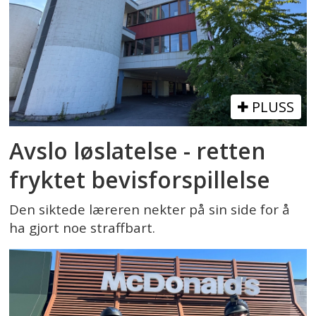
PLUSS
Avslo løslatelse - retten
fryktet bevisforspillelse
Den siktede læreren nekter på sin side for å
ha gjort noe straffbart.