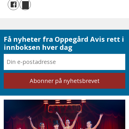
Få nyheter fra Oppegård Avis rett i
innboksen hver dag