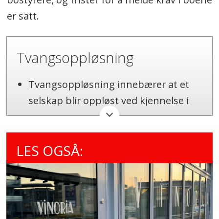
er satt.
Tvangsoppløsning
Tvangsoppløsning innebærer at et
selskap blir oppløst ved kjennelse i
tingretten.
Årsaken er som regel at selskapet
LES OGSÅ:
ikke oppfyller lovpålagte krav, for
eksempel innsendelse av
årsregnskap eller nødvendige
registreringer.