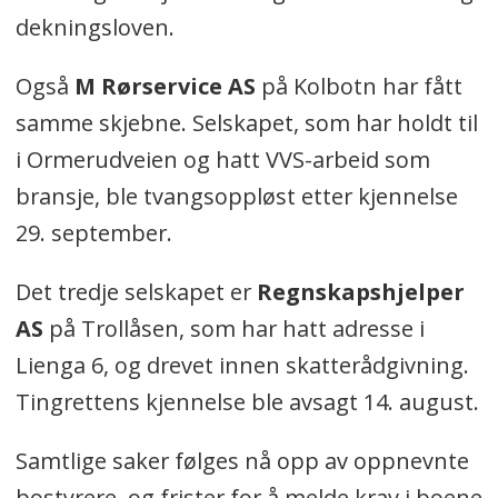
dekningsloven.
Også
M Rørservice AS
på Kolbotn har fått
samme skjebne. Selskapet, som har holdt til
i Ormerudveien og hatt VVS-arbeid som
bransje, ble tvangsoppløst etter kjennelse
29. september.
Det tredje selskapet er
Regnskapshjelper
AS
på Trollåsen, som har hatt adresse i
Lienga 6, og drevet innen skatterådgivning.
Tingrettens kjennelse ble avsagt 14. august.
Samtlige saker følges nå opp av oppnevnte
bostyrere, og frister for å melde krav i boene