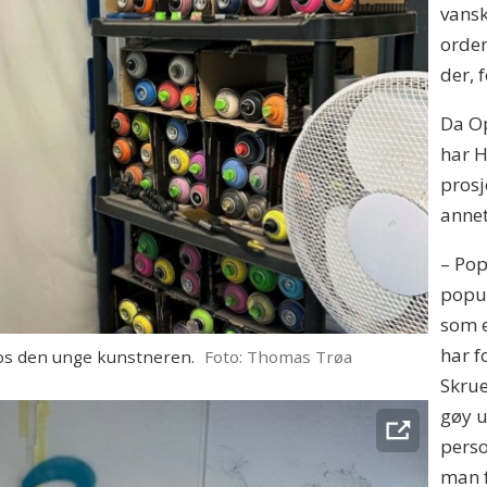
vansk
orden
der, 
Da Op
har H
prosj
annet
– Pop
popul
som e
har f
os den unge kunstneren.
Foto: Thomas Trøa
Skrue
gøy u
perso
man f