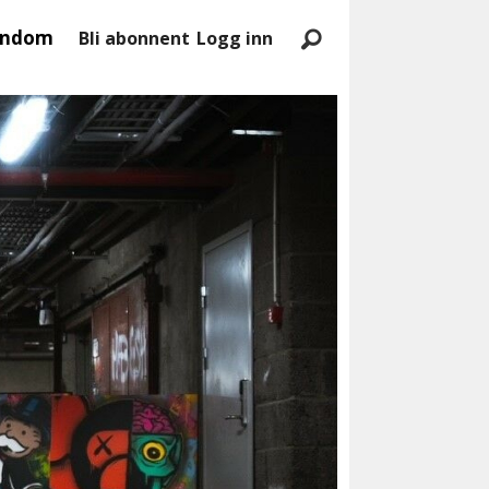
endom
Bli abonnent
Logg inn