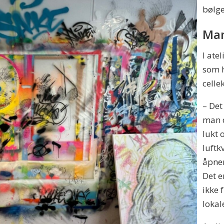
bølge
Man
I ate
som h
celle
– Det 
man d
lukt 
luftk
åpner
Det e
ikke 
lokal