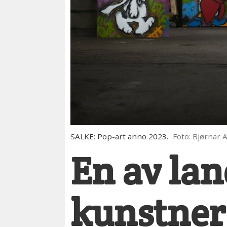
SALKE: Pop-art anno 2023.
Foto: Bjørnar
En av lan
kunstnere