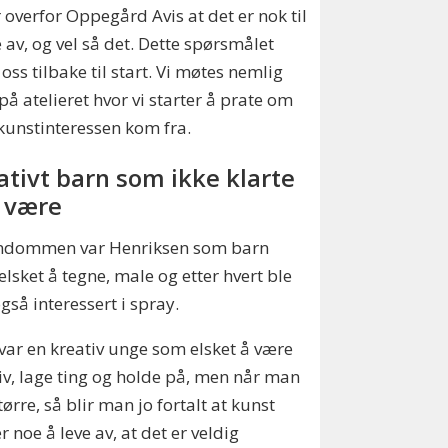
 overfor Oppegård Avis at det er nok til
e av, og vel så det. Dette spørsmålet
 oss tilbake til start. Vi møtes nemlig
 på atelieret hvor vi starter å prate om
kunstinteressen kom fra.
ativt barn som ikke klarte
a være
rndommen var Henriksen som barn
, elsket å tegne, male og etter hvert ble
gså interessert i spray.
 var en kreativ unge som elsket å være
iv, lage ting og holde på, men når man
større, så blir man jo fortalt at kunst
er noe å leve av, at det er veldig