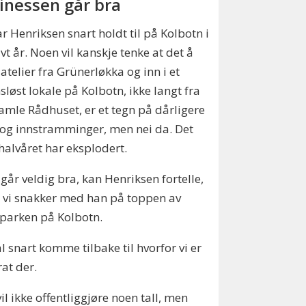
inessen går bra
r Henriksen snart holdt til på Kolbotn i
lvt år. Noen vil kanskje tenke at det å
e atelier fra Grünerløkka og inn i et
sløst lokale på Kolbotn, ikke langt fra
amle Rådhuset, er et tegn på dårligere
 og innstramminger, men nei da. Det
 halvåret har eksplodert.
 går veldig bra, kan Henriksen fortelle,
 vi snakker med han på toppen av
parken på Kolbotn.
al snart komme tilbake til hvorfor vi er
at der.
il ikke offentliggjøre noen tall, men