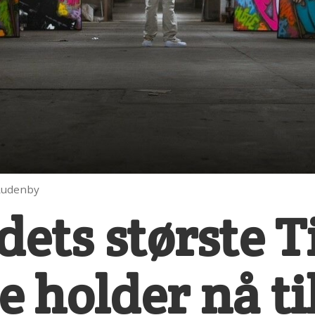
 Audenby
dets største 
 holder nå ti