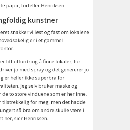
te papir, forteller Henriksen.
gfoldig kunstner
lieret snakker vi løst og fast om lokalene
ovedsakelig er i et gammel
kontor.
er litt utfordring å finne lokaler, for
river jo med spray og det genererer jo
og er heller ikke superbra for
valiteten. Jeg selv bruker maske og
 de to store vinduene som er her inne.
r tilstrekkelig for meg, men det hadde
fungert så bra om andre skulle være i
et her, sier Henriksen.