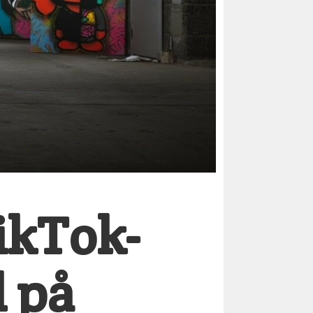
TikTok-
l på