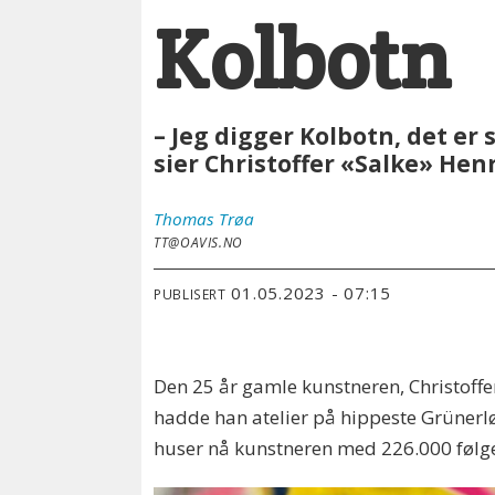
Kolbotn
– Jeg digger Kolbotn, det er s
sier Christoffer «Salke» Hen
Thomas
Trøa
TT@OAVIS.NO
01.05.2023 - 07:15
PUBLISERT
Den 25 år gamle kunstneren, Christoffer
hadde han atelier på hippeste Grünerl
huser nå kunstneren med 226.000 følge