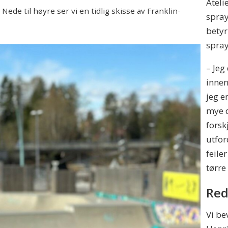
Ateli
Nede til høyre ser vi en tidlig skisse av Franklin-
spray
betyr
spray
– Jeg
innen
jeg e
mye d
forsk
utfor
feile
tørre
Red
Vi be