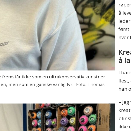
røper
å lev
leder
først
hvor 
Kre
å l
I ba
 fremstår ikke som en ultrakonservativ kunstner
flest
kken, men som en ganske vanlig fyr.
Foto: Thomas
han o
– Jeg
kreat
blir 
ikke 