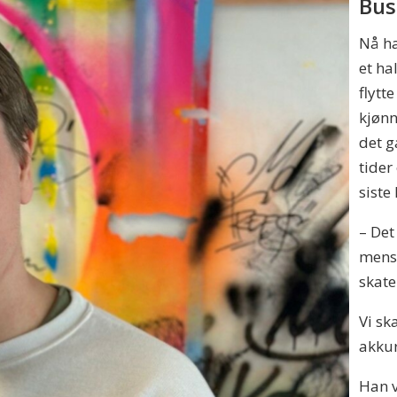
Bus
Nå ha
et ha
flytt
kjønn
det g
tider
siste
– Det
mens
skate
Vi sk
akkur
Han v