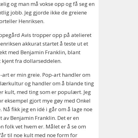
elig og man må vokse opp og få seg en
tlig jobb. Jeg gjorde ikke de greiene
forteller Henriksen.
pegård Avis tropper opp på atelieret
enriksen akkurat startet å teste ut et
ekt med Benjamin Franklin, blant
 kjent fra dollarseddelen.
-art er min greie. Pop-art handler om
ærkultur og handler om å blande ting
r kult, med ting som er populært. Jeg
or eksempel gjort mye gøy med Onkel
. Nå fikk jeg en idé i går om å lage noe
t av Benjamin Franklin. Det er en
n folk vet hvem er. Målet er å se om
år til noe kult med noe form for