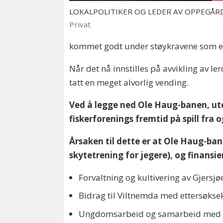
LOKALPOLITIKER OG LEDER AV OPPEGÅRD 
Privat
kommet godt under støykravene som e
Når det nå innstilles på avvikling av le
tatt en meget alvorlig vending.
Ved å legge ned Ole Haug-banen, uten
fiskerforenings fremtid på spill fra
Årsaken til dette er at Ole Haug-ba
skytetrening for jegere), og finansie
Forvaltning og kultivering av Gjersjø
Bidrag til Viltnemda med ettersøksek
Ungdomsarbeid og samarbeid med læ