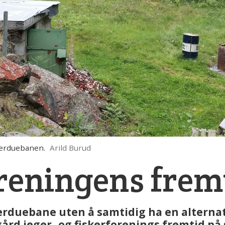
lerduebanen.
Arild Burud
oreningens fremt
erduebane uten å samtidig ha en alternati
rd jeger- og fiskerforenings fremtid på s