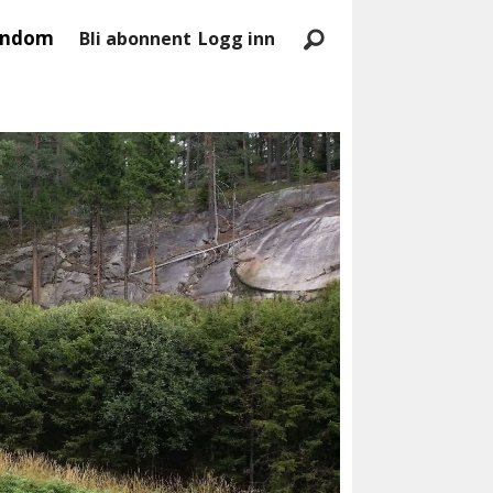
endom
Bli abonnent
Logg inn