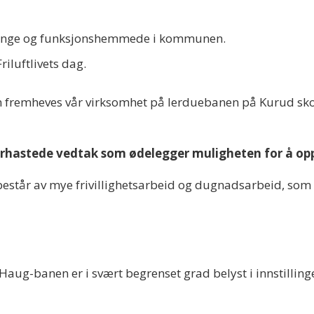
e, unge og funksjonshemmede i kommunen.
riluftlivets dag.
en fremheves vår virksomhet på lerduebanen på Kurud skog (
s forhastede vedtak som ødelegger muligheten for å op
estår av mye frivillighetsarbeid og dugnadsarbeid, som
aug-banen er i svært begrenset grad belyst i innstillinge