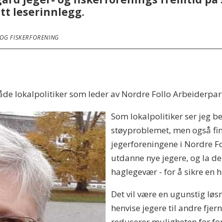
itt leserinnlegg.
 OG FISKERFORENING
r både lokalpolitiker som leder av Nordre Follo Arbeiderp
Som lokalpolitiker ser jeg b
støyproblemet, men også fi
jegerforeningene i Nordre Fo
utdanne nye jegere, og la d
haglegevær - for å sikre en 
Det vil være en ugunstig løs
henvise jegere til andre fje
reduserer muligheten for for