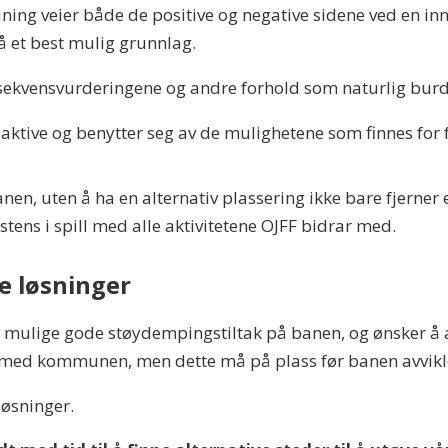
ning veier både de positive og negative sidene ved en in
 på et best mulig grunnlag.
nsekvensvurderingene og andre forhold som naturlig burd
tive og benytter seg av de mulighetene som finnes for fy
en, uten å ha en alternativ plassering ikke bare fjerner
stens i spill med alle aktivitetene OJFF bidrar med.
ve løsninger
ulige gode støydempingstiltak på banen, og ønsker å avvi
id med kommunen, men dette må på plass før banen avvikl
løsninger.