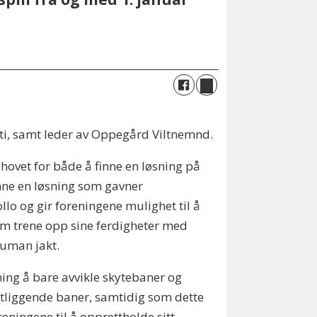
arti, samt leder av Oppegård Viltnemnd.
ehovet for både å finne en løsning på
nne en løsning som gavner
llo og gir foreningene mulighet til å
em trene opp sine ferdigheter med
human jakt.
ning å bare avvikle skytebaner og
rntliggende baner, samtidig som dette
eningene til å opprettholde sitt