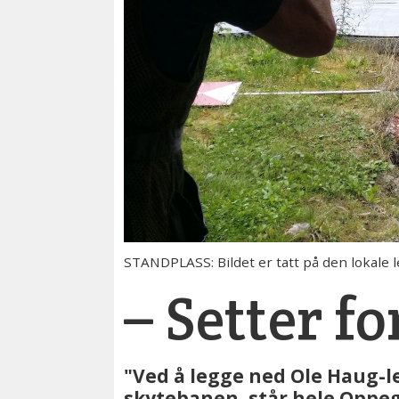
STANDPLASS: Bildet er tatt på den lokale 
– Setter f
"Ved å legge ned Ole Haug-l
skytebanen, står hele Oppegå