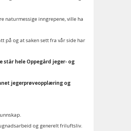
re naturmessige inngrepene, ville ha
t på og at saken sett fra vår side har
e står hele Oppegård jeger- og
annet jegerprøveopplæring og
tkunnskap.
dsarbeid og generelt friluftsliv.