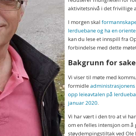
aktivitetsnivå i det frivillige
I morgen skal
formannskape
lerduebane og ha en orient
kan du lese et innspill fra O
forbindelse med dette møte
Bakgrunn for sak
Vi viser til møte med komm
formidle
administrasjonens 
opp leieavtalen på lerdueba
januar 2020
.
Vi har vært i den tro at vi
om en felles intensjon om 
støydempingstiltak ved Ole