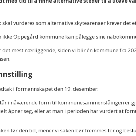
odt med tid til å finne alternative steder til å utøve v
k skal vurderes som alternative skytearenaer krever d
, som ikke Oppegård kommune kan pålegge sine nabokomm
r det mest nærliggende, siden vi blir én kommune fra 202
nsen.
innstilling
 vedtak i formannskapet den 19. desember:
står i nåværende form til kommunesammenslåingen er gjenn
elt åpner seg, eller at man i perioden har vurdert at for
saken før den tid, mener vi saken bør fremmes for og bes