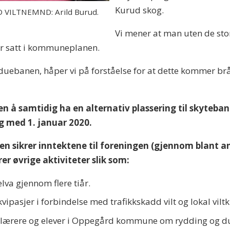
Kurud skog.
VILTNEMND: Arild Burud.
Vi mener at man uten de sto
r satt i kommuneplanen.
rduebanen, håper vi på forståelse for at dette kommer bråt
 å samtidig ha en alternativ plassering til skyteban
 og med 1. januar 2020.
nen sikrer inntektene til foreningen (gjennom blant 
rer øvrige aktiviteter slik som:
elva gjennom flere tiår.
vipasjer i forbindelse med trafikkskadd vilt og lokal vil
rere og elever i Oppegård kommune om rydding og dugna