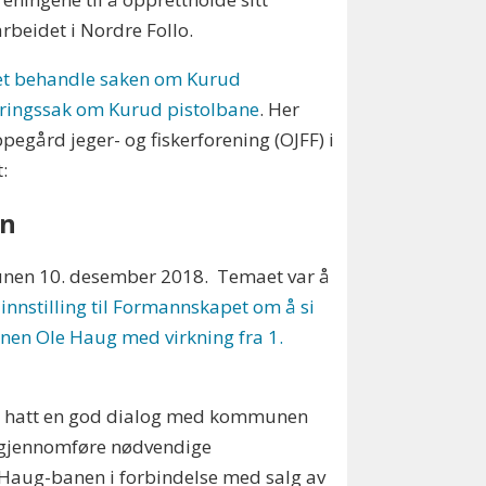
 arbeidet i Nordre Follo.
t behandle saken om Kurud
eringssak om Kurud pistolbane
. Her
ppegård jeger- og fiskerforening (OJFF) i
t:
en
unen 10. desember 2018. Temaet var å
innstilling til Formannskapet om å si
nen Ole Haug med virkning fra 1.
 har hatt en god dialog med kommunen
å gjennomføre nødvendige
 Haug-banen i forbindelse med salg av