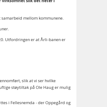
år virksomhet slik det heter i
et et samarbeid mellom kommunene.
uner.
0. Utfordringen er at Årli-banen er
omført, slik at vi ser hvilke
nuftige støytiltak på Ole Haug er mulig
luttes i Fellesnemda - der Oppegård og