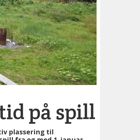
id på spill
v plassering til
pill fra og med 1. januar