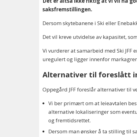
Det er altså ikke riktig at vi vil ha g
saksfremstillingen.
Dersom skytebanene i Ski eller Enebak
Det vil kreve utvidelse av kapasitet
Vi vurderer at samarbeid med Ski JFF e
uregulert og ligger innenfor markagre
Alternativer til foreslått 
Oppegård JFF foreslår alternativer til
Vi ber primært om at leieavtalen be
alternative lokaliseringer som eventu
og fremtidsrettet.
Dersom man ønsker å ta stilling til 