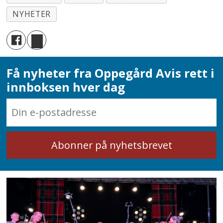
NYHETER
Få nyheter fra Oppegård Avis rett i
innboksen hver dag