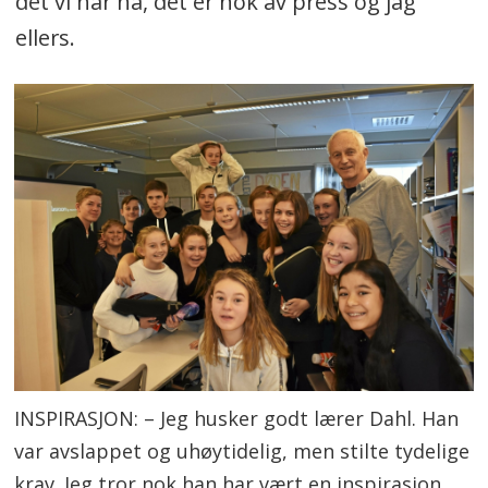
det vi har nå, det er nok av press og jag
ellers.
INSPIRASJON: – Jeg husker godt lærer Dahl. Han
var avslappet og uhøytidelig, men stilte tydelige
krav. Jeg tror nok han har vært en inspirasjon