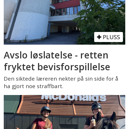
PLUSS
Avslo løslatelse - retten
fryktet bevisforspillelse
Den siktede læreren nekter på sin side for å
ha gjort noe straffbart.