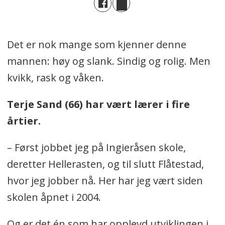
Det er nok mange som kjenner denne
mannen: høy og slank. Sindig og rolig. Men
kvikk, rask og våken.
Terje Sand (66) har vært lærer i fire
årtier.
– Først jobbet jeg på Ingieråsen skole,
deretter Hellerasten, og til slutt Flåtestad,
hvor jeg jobber nå. Her har jeg vært siden
skolen åpnet i 2004.
Og er det én som har opplevd utviklingen i