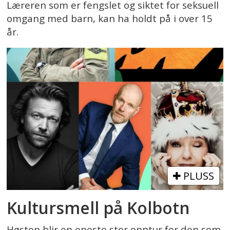
Læreren som er fengslet og siktet for seksuell
omgang med barn, kan ha holdt på i over 15
år.
PLUSS
Kultursmell på Kolbotn
Høsten blir en eneste stor opptur for den som