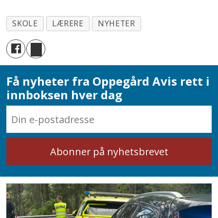
Av årsverket er 38 uker
SKOLE
LÆRERE
NYHETER
sammenfallende med elevenes
skoleår mens seks dager (45 timer)
brukes til kompetanseutvikling og
planlegging.
Få nyheter fra Oppegård Avis rett i
innboksen hver dag
Utover dette er lærernes årsverk ikke
delt opp i arbeidstid per uke eller dag,
slik det ofte er i arbeidslivet for øvrig.
Lærere fordelt etter stillingsprosent i
hovedarbeidsforholdet viser at det er
klart vanligst å arbeide heltid (100
prosent stilling).