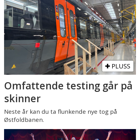
PLUSS
Omfattende testing går på
skinner
Neste år kan du ta flunkende nye tog på
Østfoldbanen.