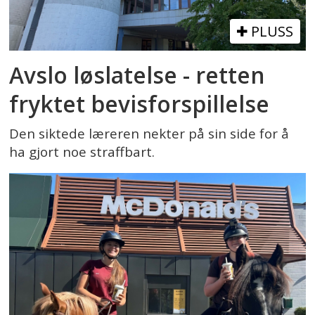
PLUSS
Avslo løslatelse - retten
fryktet bevisforspillelse
Den siktede læreren nekter på sin side for å
ha gjort noe straffbart.