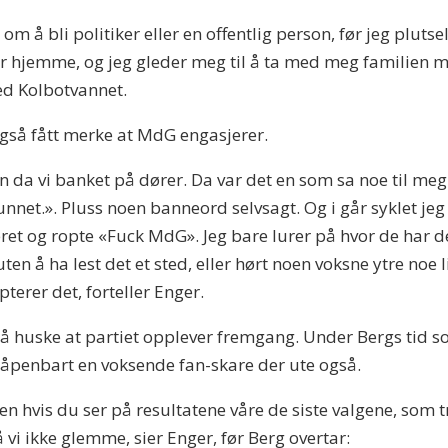
 om å bli politiker eller en offentlig person, før jeg plutse
r hjemme, og jeg gleder meg til å ta med meg familien mi
ed Kolbotvannet.
også fått merke at MdG engasjerer.
 da vi banket på dører. Da var det en som sa noe til meg
funnet.». Pluss noen banneord selvsagt. Og i går syklet
ret og ropte «Fuck MdG». Jeg bare lurer på hvor de har det 
 uten å ha lest det et sted, eller hørt noen voksne ytre noe
pterer det, forteller Enger.
l å huske at partiet opplever fremgang. Under Bergs tid 
r åpenbart en voksende fan-skare der ute også.
en hvis du ser på resultatene våre de siste valgene, som tro
vi ikke glemme, sier Enger, før Berg overtar: