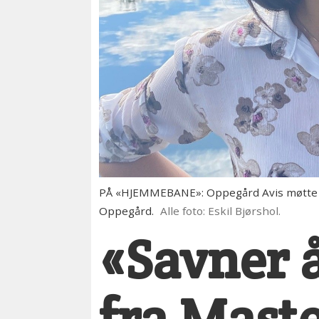
PÅ «HJEMMEBANE»: Oppegård Avis møtte Lan
Oppegård.
Alle foto: Eskil Bjørshol.
«Savner 
fra Mast