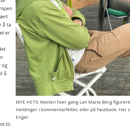
ste
kampen
vært
 å ta
et er
det
er
r og
il å
MYE HETS: Nesten hver gang Lan Marie Berg figurerer
meldinger i kommentarfeltet, eller på Facebook. He
Enger.
t til