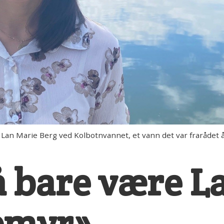
 Marie Berg ved Kolbotnvannet, et vann det var frarådet å 
å bare være L
emyr»