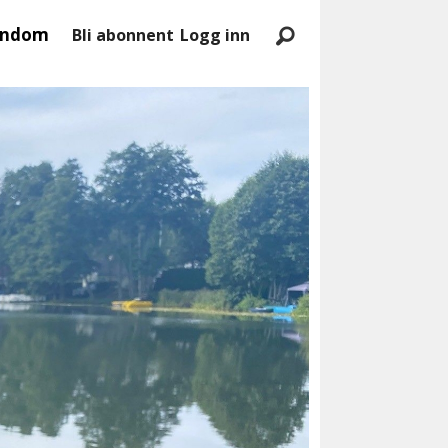
endom
Bli abonnent
Logg inn