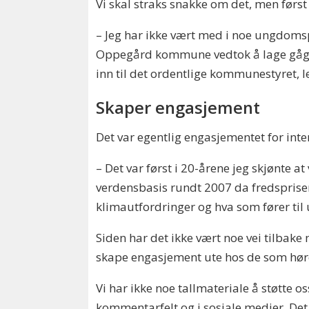
Vi skal straks snakke om det, men først
– Jeg har ikke vært med i noe ungdoms
Oppegård kommune vedtok å lage gågate 
inn til det ordentlige kommunestyret, l
Skaper engasjement
Det var egentlig engasjementet for inte
– Det var først i 20-årene jeg skjønte a
verdensbasis rundt 2007 da fredsprisen 
klimautfordringer og hva som fører til u
Siden har det ikke vært noe vei tilbake
skape engasjement ute hos de som hører
Vi har ikke noe tallmateriale å støtte o
kommentarfelt og i sosiale medier. Det 