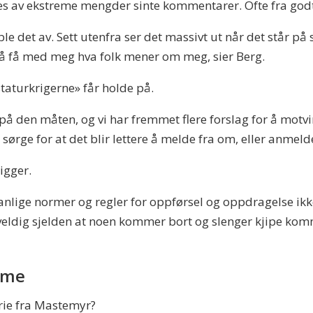
ges av ekstreme mengder sinte kommentarer. Ofte fra go
oble det av. Sett utenfra ser det massivt ut når det står på
 å få med meg hva folk mener om meg, sier Berg.
staturkrigerne» får holde på.
r på den måten, og vi har fremmet flere forslag for å motvi
å sørge for at det blir lettere å melde fra om, eller anmel
ligger.
r vanlige normer og regler for oppførsel og oppdragelse ikk
 veldig sjelden at noen kommer bort og slenger kjipe komme
mme
rie fra Mastemyr?