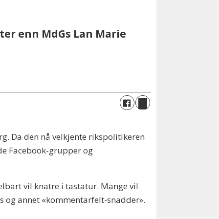
oster enn MdGs Lan Marie
g. Da den nå velkjente rikspolitikeren
både Facebook-grupper og
art vil knatre i tastatur. Mange vil
hets og annet «kommentarfelt-snadder».