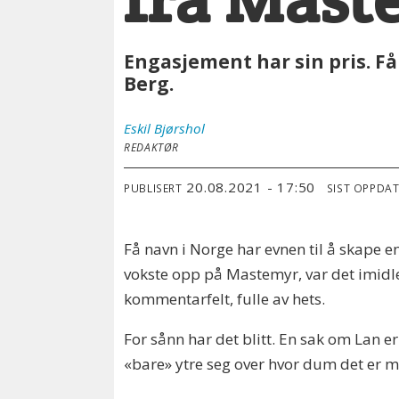
Engasjement har sin pris. F
Berg.
Eskil
Bjørshol
REDAKTØR
20.08.2021 - 17:50
PUBLISERT
SIST OPPDA
Få navn i Norge har evnen til å skape e
vokste opp på Mastemyr, var det imidl
kommentarfelt, fulle av hets.
For sånn har det blitt. En sak om Lan 
«bare» ytre seg over hvor dum det er mu