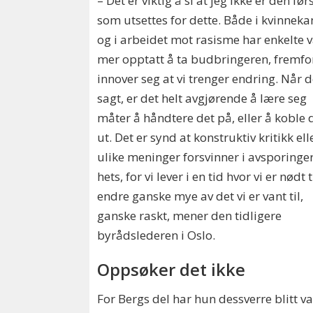
– Det er viktig å si at jeg ikke er den før
som utsettes for dette. Både i kvinne
og i arbeidet mot rasisme har enkelte 
mer opptatt å ta budbringeren, fremfor
innover seg at vi trenger endring. Når d
sagt, er det helt avgjørende å lære seg
måter å håndtere det på, eller å koble 
ut. Det er synd at konstruktiv kritikk ell
ulike meninger forsvinner i avsporinge
hets, for vi lever i en tid hvor vi er nødt t
endre ganske mye av det vi er vant til,
ganske raskt, mener den tidligere
byrådslederen i Oslo.
Oppsøker det ikke
For Bergs del har hun dessverre blitt van