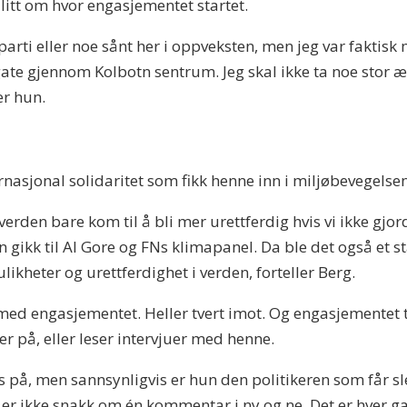
 litt om hvor engasjementet startet.
parti eller noe sånt her i oppveksten, men jeg var fak
gjennom Kolbotn sentrum. Jeg skal ikke ta noe stor ære fo
er hun.
rnasjonal solidaritet som fikk henne inn i miljøbevegelsen
t verden bare kom til å bli mer urettferdig hvis vi ikke gj
gikk til Al Gore og FNs klimapanel. Da ble det også et s
likheter og urettferdighet i verden, forteller Berg.
 med engasjementet. Heller tvert imot. Og engasjementet t
 på, eller leser intervjuer med henne.
ss på, men sannsynligvis er hun den politikeren som får sle
er ikke snakk om én kommentar i ny og ne. Det er hver gan