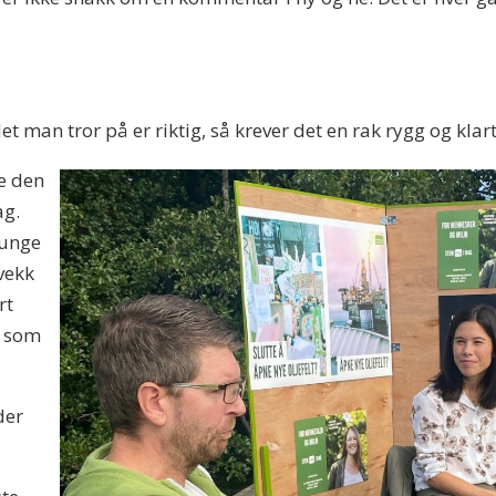
 man tror på er riktig, så krever det en rak rygg og klart 
ke den
ag.
 unge
vekk
rt
t som
der