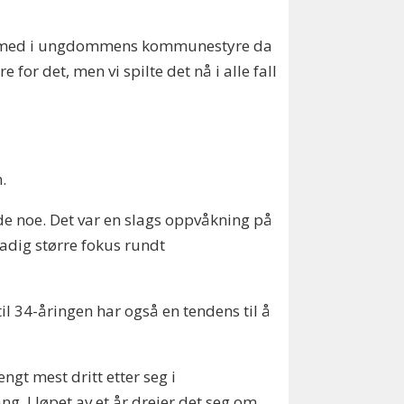
tisk med i ungdommens kommunestyre da
r det, men vi spilte det nå i alle fall
.
orde noe. Det var en slags oppvåkning på
tadig større fokus rundt
il 34-åringen har også en tendens til å
ngt mest dritt etter seg i
g. I løpet av et år dreier det seg om