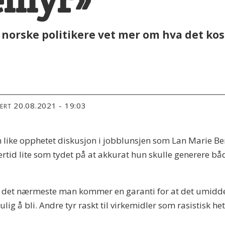
å norske politikere vet mer om hva det k
20.08.2021 - 19:03
TERT
n like opphetet diskusjon i jobblunsjen som Lan Marie Ber
ertid lite som tydet på at akkurat hun skulle generere 
er det nærmeste man kommer en garanti for at det umiddelb
lig å bli. Andre tyr raskt til virkemidler som rasistisk 