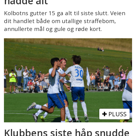
hadde alt
Kolbotns gutter 15 ga alt til siste slutt. Veien
dit handlet både om utallige straffebom,
annullerte mål og gule og røde kort.
PLUSS
Klubbens siste håp snudde