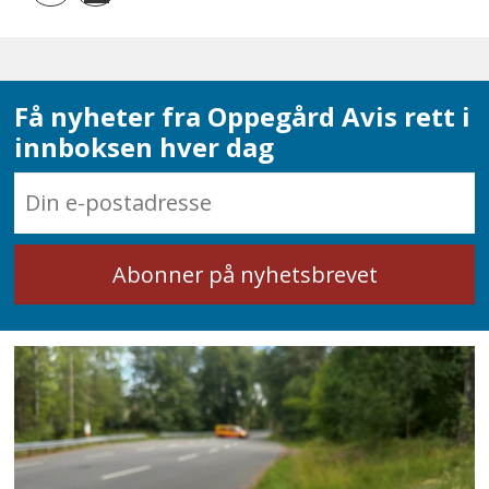
Få nyheter fra Oppegård Avis rett i
innboksen hver dag