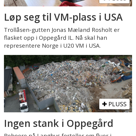
Løp seg til VM-plass i USA
Trollåsen-gutten Jonas Mæland Rosholt er
flasket opp i Oppegård IL. Nå skal han
representere Norge i U20 VM i USA.
PLUSS
Ingen stank i Oppegård
Beboere på Langhus forteller om fluer i