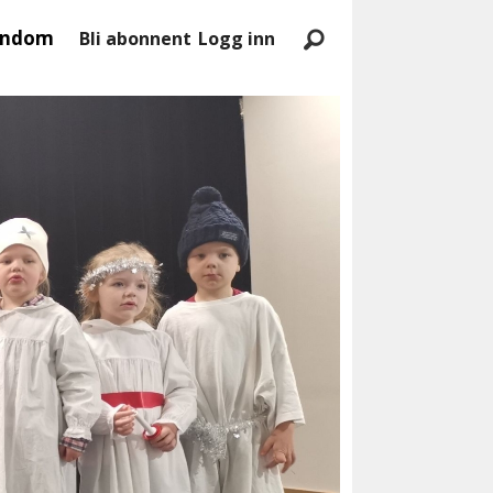
endom
Bli abonnent
Logg inn