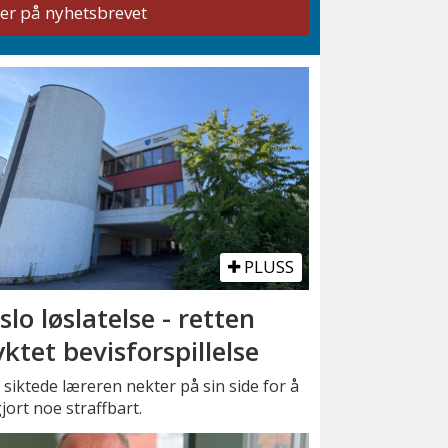
PLUSS
slo løslatelse - retten
yktet bevisforspillelse
siktede læreren nekter på sin side for å
jort noe straffbart.