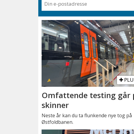
PLU
Omfattende testing går 
skinner
Neste år kan du ta flunkende nye tog på
Østfoldbanen.