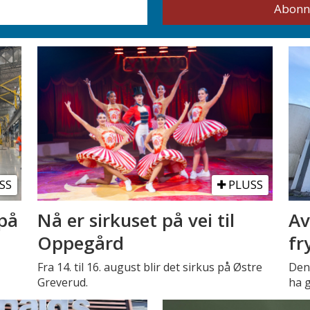
SS
PLUSS
på
Nå er sirkuset på vei til
Av
Oppegård
fr
Fra 14. til 16. august blir det sirkus på Østre
Den 
Greverud.
ha g