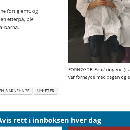
ne fort glemt, og
en etterpå, ble
a-barna.
FORNØYDE: Femåringene (f.v) D
var fornøyde med dagen og e
EN BARNEHAGE
NYHETER
vis rett i innboksen hver dag