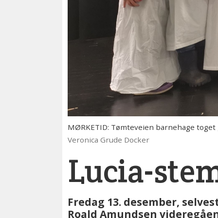
MØRKETID: Tømteveien barnehage toget gje
Veronica Grude Docker
Lucia-ste
Fredag 13. desember, selves
Roald Amundsen videregående