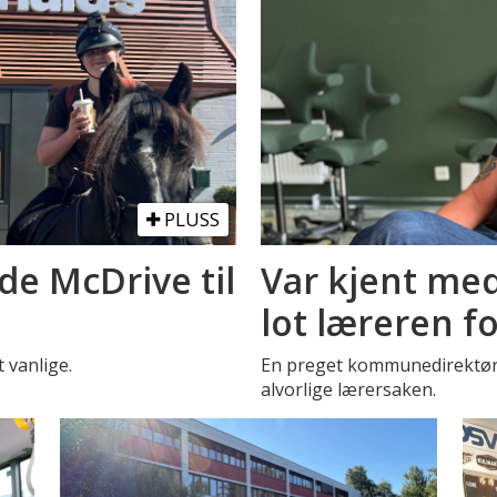
PLUSS
de McDrive til
Var kjent med
lot læreren f
t vanlige.
En preget kommunedirektør 
alvorlige lærersaken.