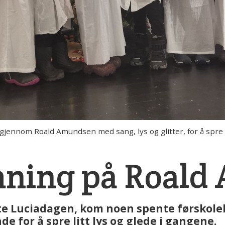
nnom Roald Amundsen med sang, lys og glitter, for å spre lit
mning på Roal
te Luciadagen, kom noen spente førskole
 for å spre litt lys og glede i gangene.