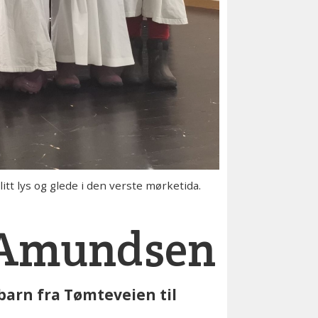
t lys og glede i den verste mørketida.
d Amundsen
barn fra Tømteveien til