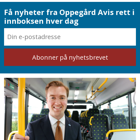
Få nyheter fra Oppegård Avis rett i
innboksen hver dag