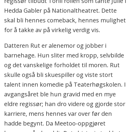
regissør tilbudt Torill rollen som tante Julle i
Hedda Gabler på Nationaltheatret. Dette
skal bli hennes comeback, hennes mulighet
for å takke av på virkelig verdig vis.
Datteren Rut er alenemor og jobber i
barnehage. Hun sliter med kropp, selvbilde
og det vanskelige forholdet til moren. Rut
skulle også bli skuespiller og viste stort
talent innen komedie på Teaterhøgskolen. I
avgangsåret ble hun gravid med en mye
eldre regissør; han dro videre og gjorde stor
karriere, mens hennes var over før den
hadde begynt. Da Meetoo-oppgjøret