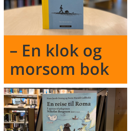
– En klok og
morsom bok