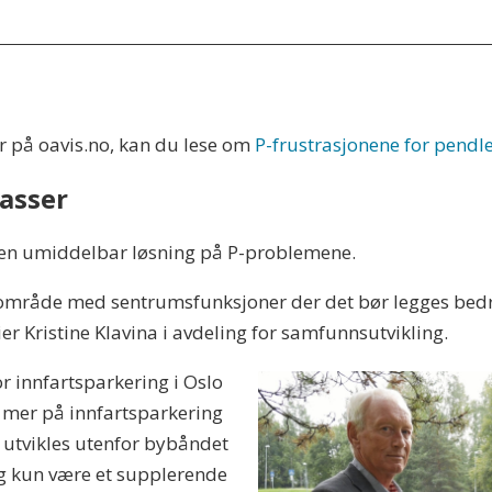
r på oavis.no, kan du lese om
P-frustrasjonene for pendl
lasser
 noen umiddelbar løsning på P-problemene.
råde med sentrumsfunksjoner der det bør legges bedre ti
er Kristine Klavina i avdeling for samfunnsutvikling.
or innfartsparkering i Oslo
s mer på innfartsparkering
r utvikles utenfor bybåndet
g kun være et supplerende