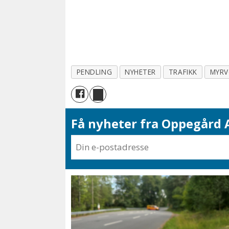
PENDLING
NYHETER
TRAFIKK
MYRV
Få nyheter fra Oppegård A