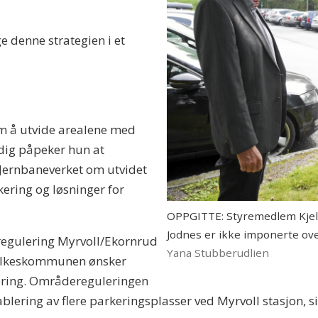
e denne strategien i et
m å utvide arealene med
tidig påpeker hun at
Jernbaneverket om utvidet
ering og løsninger for
OPPGITTE: Styremedlem Kjell B
Jodnes er ikke imponerte ove
egulering Myrvoll/Ekornrud
Yana Stubberudlien
t fylkeskommunen ønsker
kering. Områdereguleringen
tablering av flere parkeringsplasser ved Myrvoll stasjon, si