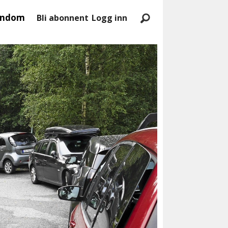
endom
Bli abonnent
Logg inn