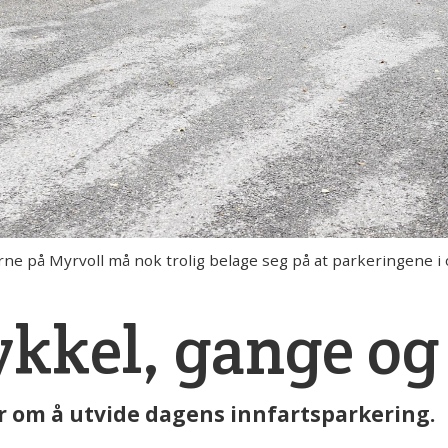
å Myrvoll må nok trolig belage seg på at parkeringene i områ
ykkel, gange o
om å utvide dagens innfartsparkering.