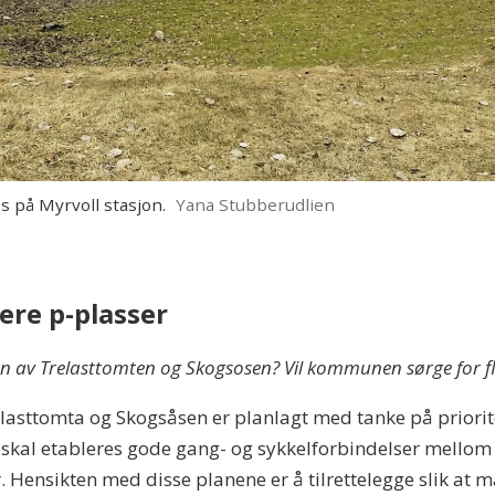
 på Myrvoll stasjon.
Yana Stubberudlien
lere p-plasser
en av Trelasttomten og Skogsosen? Vil kommunen sørge for fl
lasttomta og Skogsåsen er planlagt med tanke på priorit
Det skal etableres gode gang- og sykkelforbindelser mel
 Hensikten med disse planene er å tilrettelegge slik at man