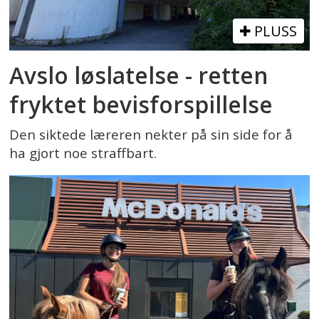
PLUSS
Avslo løslatelse - retten
fryktet bevisforspillelse
Den siktede læreren nekter på sin side for å
ha gjort noe straffbart.