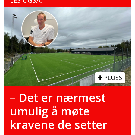
LES OGSÅ:
PLUSS
– Det er nærmest
umulig å møte
kravene de setter