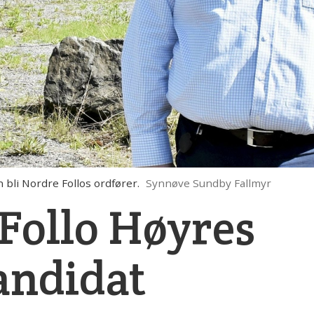
li Nordre Follos ordfører.
Synnøve Sundby Fallmyr
 Follo Høyres
andidat