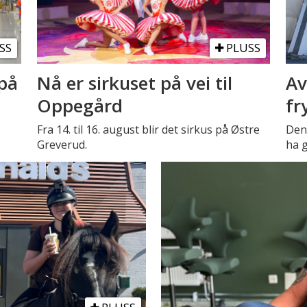
SS
PLUSS
på
Nå er sirkuset på vei til
Av
Oppegård
fr
Fra 14. til 16. august blir det sirkus på Østre
Den 
Greverud.
ha g