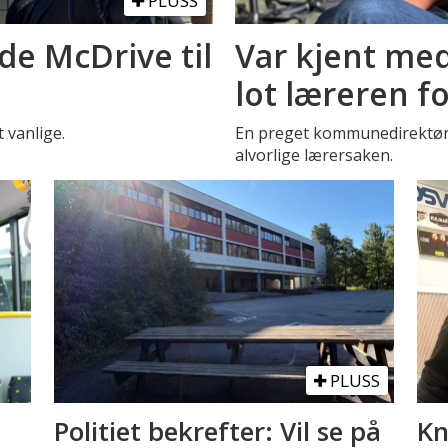
PLUSS
de McDrive til
Var kjent med
lot læreren f
t vanlige.
En preget kommunedirektør 
alvorlige lærersaken.
PLUSS
Politiet bekrefter: Vil se på
Kn