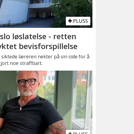
PLUSS
slo løslatelse - retten
yktet bevisforspillelse
siktede læreren nekter på sin side for å
jort noe straffbart.