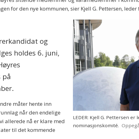
angen for den nye kommunen, sier Kjell G. Pettersen, led
rerkandidat og
ges holdes 6. juni,
Høyres
s på
mber.
ndre måter hente inn
 grunnlag når den endelige
LEDER: Kjell G. Pettersen er 
t vi allerede nå er klare med
nominasjonskomité.
Oppegå
didater til det kommende