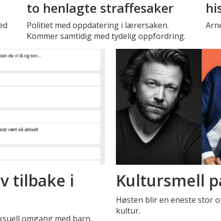
to henlagte straffesaker
hi
ed
Politiet med oppdatering i lærersaken.
Arne
Kommer samtidig med tydelig oppfordring.
 tilbake i
Kultursmell p
Høsten blir en eneste stor o
kultur.
eksuell omgang med barn,