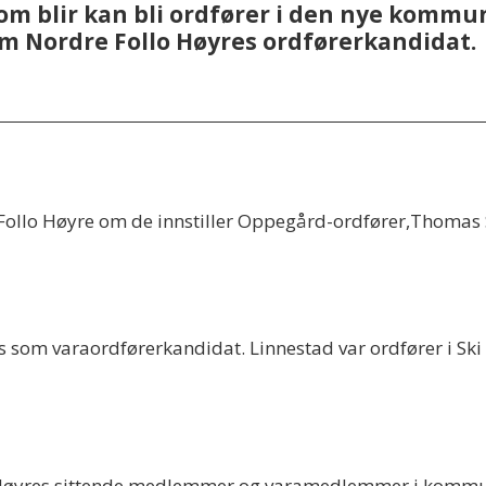
om blir kan bli ordfører i den nye komm
om Nordre Follo Høyres ordførerkandidat.
Follo Høyre om de innstiller Oppegård-ordfører,Thomas 
les som varaordførerkandidat. Linnestad var ordfører i Sk
spør Høyres sittende medlemmer og varamedlemmer i komm