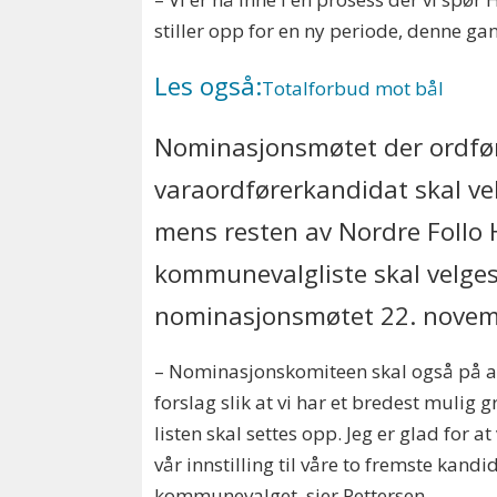
stiller opp for en ny periode, denne g
Les også:
Totalforbud mot bål
Nominasjonsmøtet der ordfø
varaordførerkandidat skal vel
mens resten av Nordre Follo 
kommunevalgliste skal velge
nominasjonsmøtet 22. nove
– Nominasjonskomiteen skal også på a
forslag slik at vi har et bredest mulig
listen skal settes opp. Jeg er glad for a
vår innstilling til våre to fremste kan
kommunevalget, sier Pettersen.