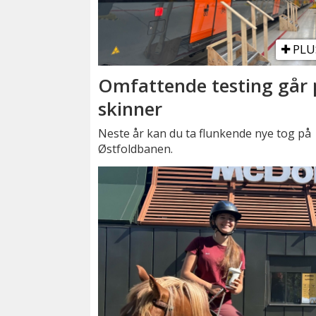
PLU
Omfattende testing går 
skinner
Neste år kan du ta flunkende nye tog på
Østfoldbanen.