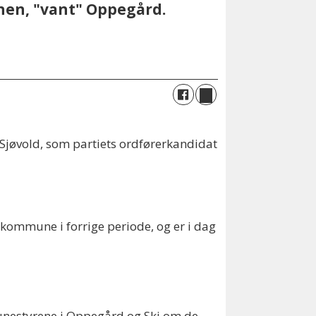
unen, "vant" Oppegård.
Sjøvold, som partiets ordførerkandidat
i kommune i forrige periode, og er i dag
unestyrene i Oppegård og Ski om de