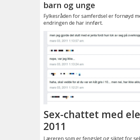
barn og unge
Fylkesråden for samferdsel er fornøyd m
endringen de har innført.
Sex-chattet med elev
2011
Læreren som er fengslet og siktet for s