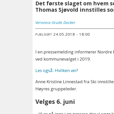
Det første slaget om hvem s
Thomas Sjøvold innstilles s
Veronica
Grude Docker
24.05.2018 - 18:00
PUBLISERT
I en pressemelding informerer Nordre 
ved kommunevalget i 2019.
Les også: Hvilken vei?
Anne Kristine Linnestad fra Ski innstil
Høyres gruppeleder.
Velges 6. juni
– Vi er nå inne i en prosess der vi 