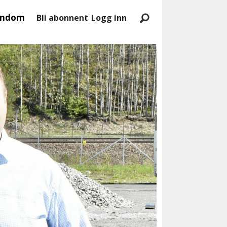
endom
Bli abonnent
Logg inn