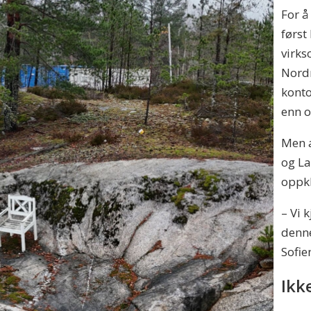
For å
førs
virks
Nord
kont
enn o
Men a
og La
oppkla
– Vi 
denne
Sofie
Ikk