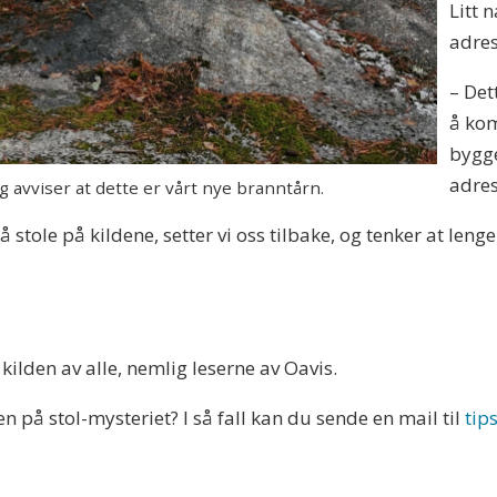
Litt 
adres
– Det
å kom
bygge
adres
vviser at dette er vårt nye branntårn.
 å stole på kildene, setter vi oss tilbake, og tenker at len
 kilden av alle, nemlig leserne av Oavis.
 på stol-mysteriet? I så fall kan du sende en mail til
tip