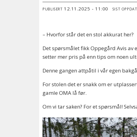
12.11.2025 - 11:00
PUBLISERT
SIST OPPDA
– Hvorfor står det en stol akkurat her?
Det spørsmålet fikk Oppegård Avis av en 
setter mer pris på enn tips om noen ult
Denne gangen attpåtil i vår egen bakgår
For stolen det er snakk om er utplasse
gamle OMA lå før.
Om vi tar saken? For et spørsmål! Selvsa