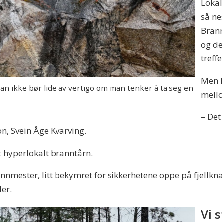
Lokal
så ne
Brann
og de
treff
Men h
man ikke bør lide av vertigo om man tenker å ta seg en
mell
– Det
, Svein Åge Kvarving.
t hyperlokalt branntårn.
nnmester, litt bekymret for sikkerhetene oppe på fjellkna
der.
Vi 