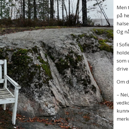
Men t
på he
halse
Og nå
I Sof
holde
som u
drive
Om de
– Nei
vedko
kunne
merke