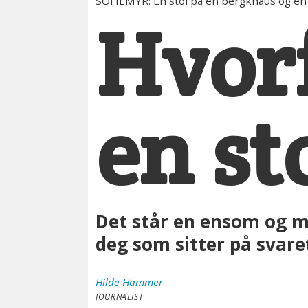
SOFIEMYR: En stol på en bergknaus og en
Hvorf
en st
Det står en ensom og my
deg som sitter på svare
Hilde
Hammer
JOURNALIST