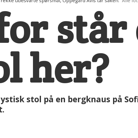
 rekke ubesvarte spørsmål, Oppegård Avis tar saken.
Alle f
or står
ol her?
stisk stol på en bergknaus på Sofi
t.