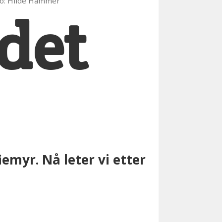
oto: Hilde Hammer
 det
emyr. Nå leter vi etter