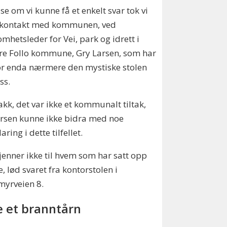
 se om vi kunne få et enkelt svar tok vi
t kontakt med kommunen, ved
omhetsleder for Vei, park og idrett i
re Follo kommune, Gry Larsen, som har
or enda nærmere den mystiske stolen
ss.
kk, det var ikke et kommunalt tiltak,
rsen kunne ikke bidra med noe
ring i dette tilfellet.
kjenner ikke til hvem som har satt opp
, lød svaret fra kontorstolen i
myrveien 8.
e et branntårn