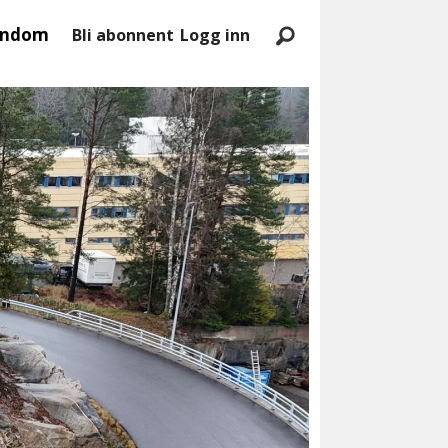
endom
Bli abonnent
Logg inn