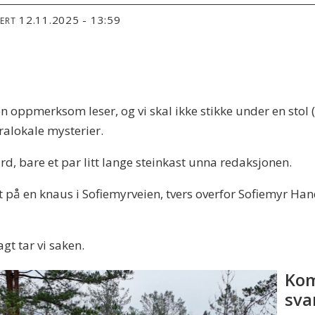
12.11.2025 - 13:59
TERT
oppmerksom leser, og vi skal ikke stikke under en stol (ua
ralokale mysterier.
d, bare et par litt lange steinkast unna redaksjonen.
rt på en knaus i Sofiemyrveien, tvers overfor Sofiemyr H
gt tar vi saken.
Kom
sva