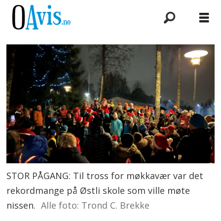
STOR PÅGANG: Til tross for møkkavær var det
rekordmange på Østli skole som ville møte
nissen.
Alle foto: Trond C. Brekke