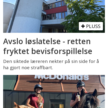
PLUSS
Avslo løslatelse - retten
fryktet bevisforspillelse
Den siktede læreren nekter på sin side for å
ha gjort noe straffbart.