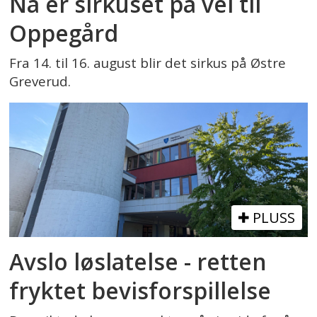
Nå er sirkuset på vei til
Oppegård
Fra 14. til 16. august blir det sirkus på Østre
Greverud.
PLUSS
Avslo løslatelse - retten
fryktet bevisforspillelse