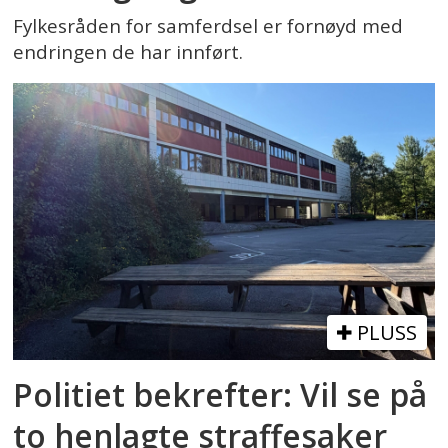
Fylkesråden for samferdsel er fornøyd med
endringen de har innført.
PLUSS
Politiet bekrefter: Vil se på
to henlagte straffesaker