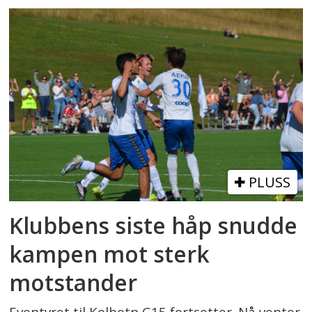
PLUSS
Klubbens siste håp snudde
kampen mot sterk
motstander
Eventyret til Kolbotn G15 fortsetter. Nå venter