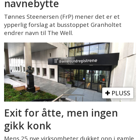
navnebytte
Tønnes Steenersen (FrP) mener det er et
ypperlig forslag at busstoppet Granholtet
endrer navn til The Well.
PLUSS
Exit for åtte, men ingen
gikk konk
Mens 25 nye virksomheter dukket opp i gamle