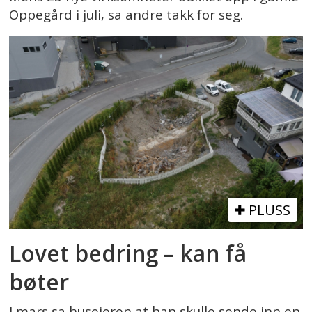
Oppegård i juli, sa andre takk for seg.
PLUSS
Lovet bedring – kan få
bøter
I mars sa huseieren at han skulle sende inn en