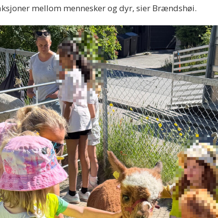
teraksjoner mellom mennesker og dyr, sier Brændshøi.