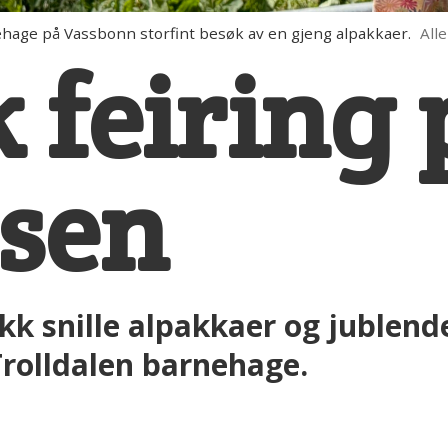
ehage på Vassbonn storfint besøk av en gjeng alpakkaer.
Alle
 feiring 
åsen
okk snille alpakkaer og jublend
 Trolldalen barnehage.