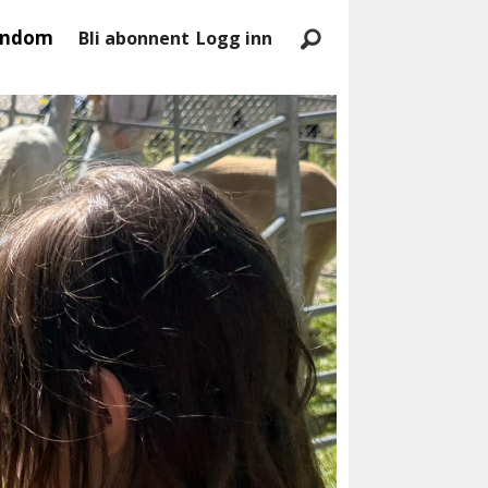
endom
Bli abonnent
Logg inn