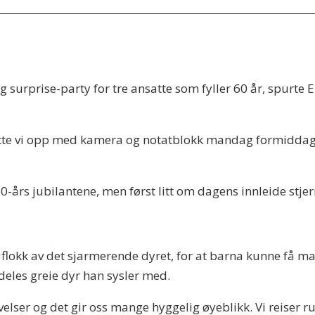
 surprise-party for tre ansatte som fyller 60 år, spurte E
øtte vi opp med kamera og notatblokk mandag formiddag.
 60-års jubilantene, men først litt om dagens innleide stj
lokk av det sjarmerende dyret, for at barna kunne få ma
deles greie dyr han sysler med.
elser og det gir oss mange hyggelig øyeblikk. Vi reiser r