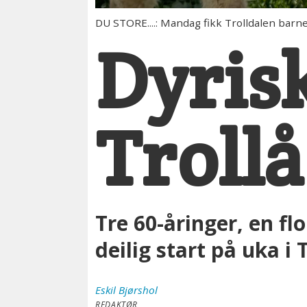
DU STORE....: Mandag fikk Trolldalen barn
Dyrisk
Troll
Tre 60-åringer, en fl
deilig start på uka i
Eskil
Bjørshol
REDAKTØR