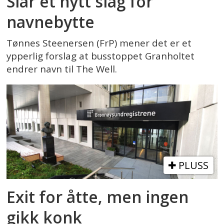
Slår et nytt slag for
navnebytte
Tønnes Steenersen (FrP) mener det er et
ypperlig forslag at busstoppet Granholtet
endrer navn til The Well.
PLUSS
Exit for åtte, men ingen
gikk konk