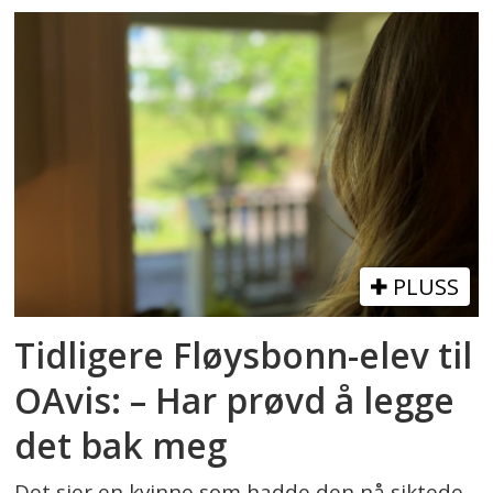
PLUSS
Tidligere Fløysbonn-elev til
OAvis: – Har prøvd å legge
det bak meg
Det sier en kvinne som hadde den nå siktede