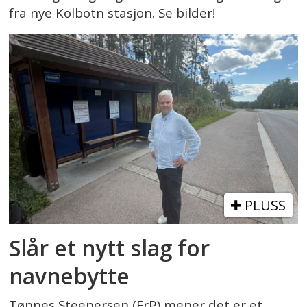
fra nye Kolbotn stasjon. Se bilder!
PLUSS
Slår et nytt slag for
navnebytte
Tønnes Steenersen (FrP) mener det er et