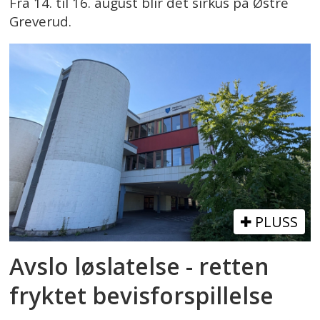
Fra 14. til 16. august blir det sirkus på Østre
Greverud.
PLUSS
Avslo løslatelse - retten
fryktet bevisforspillelse