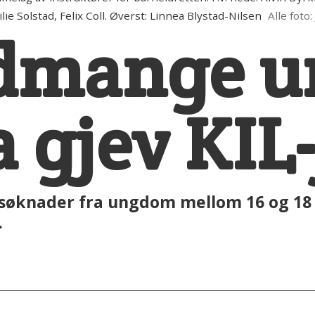
lie Solstad, Felix Coll. Øverst: Linnea Blystad-Nilsen
Alle foto:
dmange u
a gjev KIL
søknader fra ungdom mellom 16 og 18 å
.