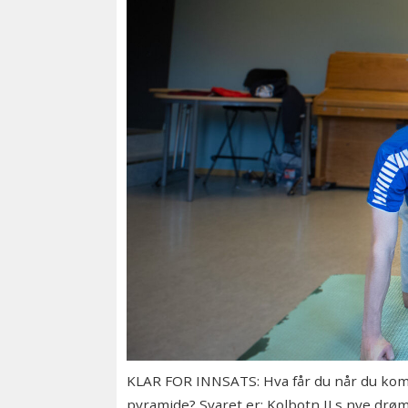
KLAR FOR INNSATS: Hva får du når du kom
pyramide? Svaret er: Kolbotn ILs nye drøm