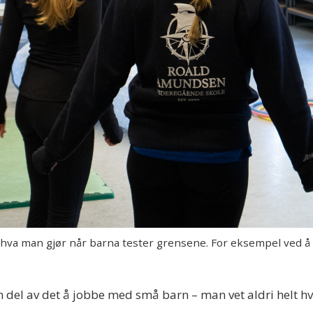
va man gjør når barna tester grensene. For eksempel ved å st
en del av det å jobbe med små barn – man vet aldri helt hv