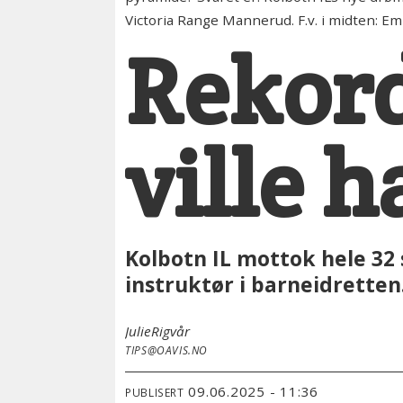
Victoria Range Mannerud. F.v. i midten: Emi
Rekor
ville h
Kolbotn IL mottok hele 32 
instruktør i barneidretten
Julie
Rigvår
TIPS@OAVIS.NO
09.06.2025 - 11:36
PUBLISERT