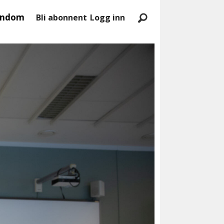
endom
Bli abonnent
Logg inn