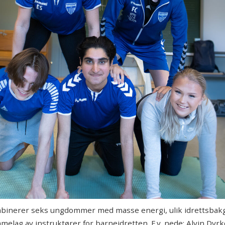
binerer seks ungdommer med masse energi, ulik idrettsbakgr
melag av instruktører for barneidretten. F.v. nede: Alvin Dy