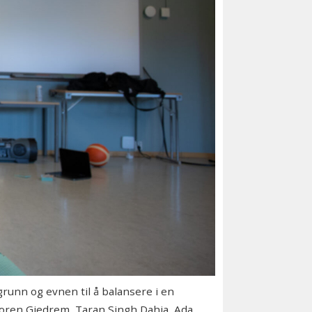
unn og evnen til å balansere i en
rkoren Gjedrem, Taran Singh Dahia, Ada