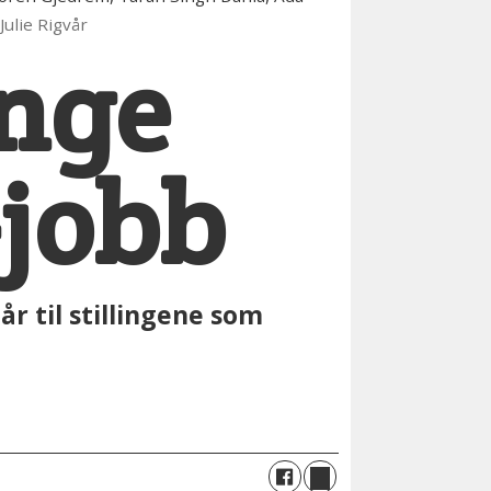
 Julie Rigvår
nge
-jobb
r til stillingene som