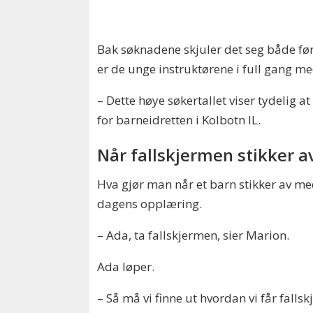
Bak søknadene skjuler det seg både førs
er de unge instruktørene i full gang m
– Dette høye søkertallet viser tydelig 
for barneidretten i Kolbotn IL.
Når fallskjermen stikker a
Hva gjør man når et barn stikker av med
dagens opplæring.
– Ada, ta fallskjermen, sier Marion.
Ada løper.
– Så må vi finne ut hvordan vi får fallsk