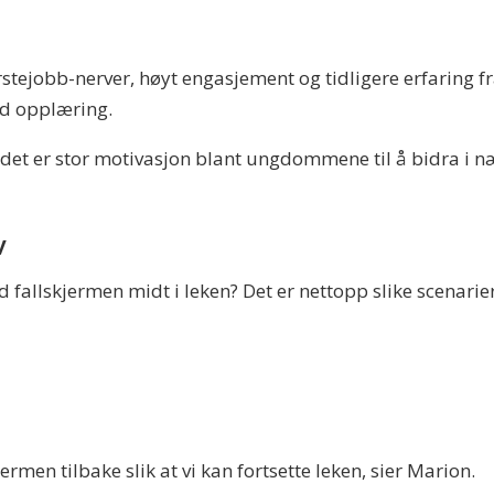
tejobb-nerver, høyt engasjement og tidligere erfaring fra
ed opplæring.
at det er stor motivasjon blant ungdommene til å bidra i n
v
 fallskjermen midt i leken? Det er nettopp slike scenarie
jermen tilbake slik at vi kan fortsette leken, sier Marion.