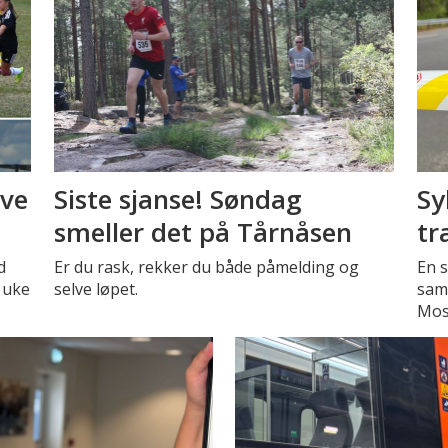
eve
Siste sjanse! Søndag
Sy
smeller det på Tårnåsen
tr
d
Er du rask, rekker du både påmelding og
En s
 uke
selve løpet.
sam
Mos