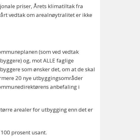
onale priser, Årets klimatiltak fra
årt vedtak om arealnøytralitet er ikke
ele kommuneplanen (som ved vedtak
utbyggere) og, mot ALLE faglige
 utbyggere som ønsker det, om at de skal
 Nærmere 20 nye utbyggingsområder
 kommunedirektørens anbefaling i
ørre arealer for utbygging enn det er
e 100 prosent usant.