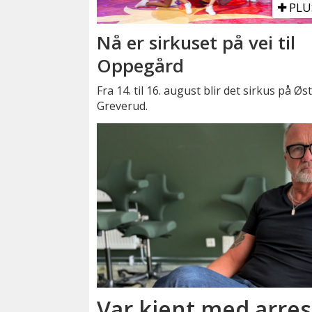
PLU
Nå er sirkuset på vei til
Oppegård
Fra 14. til 16. august blir det sirkus på Øs
Greverud.
Var kjent med arrest