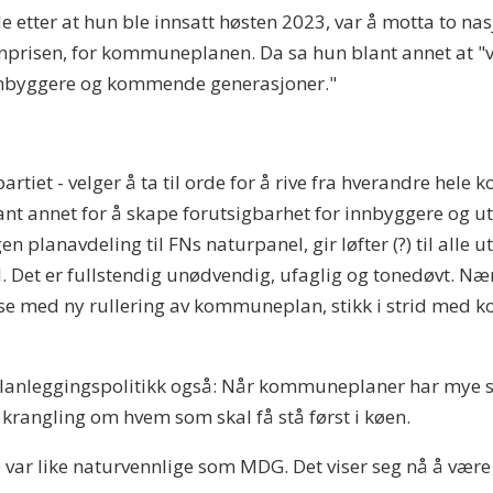
etter at hun ble innsatt høsten 2023, var å motta to nasj
anprisen, for kommuneplanen. Da sa hun blant annet at "v
e innbyggere og kommende generasjoner."
partiet - velger å ta til orde for å rive fra hverandre h
blant annet for å skape forutsigbarhet for innbyggere og 
n planavdeling til FNs naturpanel, gir løfter (?) til alle
vil. Det er fullstendig unødvendig, ufaglig og tonedøvt.
lse med ny rullering av kommuneplan, stikk i strid med
planleggingspolitikk også: Når kommuneplaner har mye st
ig krangling om hvem som skal få stå først i køen.
e var like naturvennlige som MDG. Det viser seg nå å vær