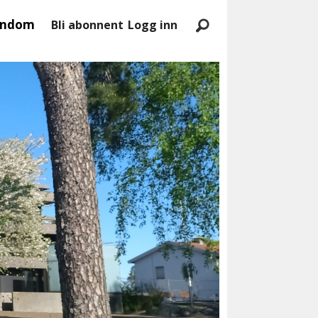
endom
Bli abonnent
Logg inn