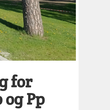
g for
p og Pp