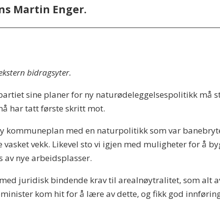
ns Martin Enger.
 ekstern bidragsyter.
partiet sine planer for ny naturødeleggelsespolitikk må s
 har tatt første skritt mot.
y kommuneplan med en naturpolitikk som var banebrytend
le vasket vekk. Likevel sto vi igjen med muligheter for å by
is av nye arbeidsplasser.
ed juridisk bindende krav til arealnøytralitet, som alt 
minister kom hit for å lære av dette, og fikk god innførin