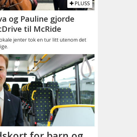
PLUSS
va og Pauline gjorde
Drive til McRide
okale jenter tok en tur litt utenom det
ige.
skort for barn og