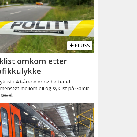
PLUSS
klist omkom etter
afikkulykke
yklist i 40-årene er død etter et
menstøt mellom bil og syklist på Gamle
sevei.