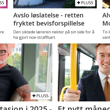
SS
PLUSS
Avslo løslatelse - retten
Al
fryktet bevisforspillelse
Mc
tre
Den siktede læreren nekter på sin side for å
To l
ha gjort noe straffbart.
vanl
PLUSS
asjon i 2025 -
Et nytt måned