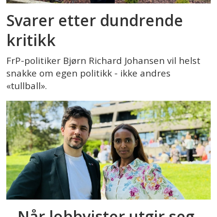
Svarer etter dundrende
kritikk
FrP-politiker Bjørn Richard Johansen vil helst
snakke om egen politikk - ikke andres
«tullball».
– Når lobbyister utgir seg