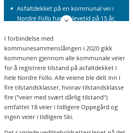
Asfaltdekket på en kommunal vei i
Nordre Follo har en levetid på 15 år,
ifølge den vedtatte temaplanen.
Dette gir et årlig asfalteringsbehov på
I forbindelse med
20 millioner kroner for kjøreveiene.
kommunesammenslåingen i 2020 gikk
kommunen gjennom alle kommunale veier
For 2022 har det blitt bevilget 10
for å registrere tilstand på asfaltdekket i
millioner kroner, som er
hele Nordre Follo. Alle veiene ble delt inn i
halvparten av det årlige behovet,
fire tilstandsklasser, hvorav tilstandsklasse
ifølge temaplanen.
fire ("veier med svært dårlig tilstand")
omfattet 18 veier i tidligere Oppegård og
Til sammenligning ble det i 2020
ingen veier i tidligere Ski.
brukt cirka 3,7 millioner kroner til ny
asfalt, det vil si kun 18,5 prosent av
Det samlede vedlikeholdsetterslepet på det