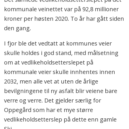
det årlige behovet.
kommunale veinettet var på 92,8 millioner
kroner per høsten 2020. To år har gått siden
Det samlede vedlikeholdsetterslepet
den gang.
på det kommunale veinettet var på
92,8 millioner kroner per høsten 2020.
I fjor ble det vedtatt at kommunes veier
skulle holdes i god stand, med målsetning
Uten de årlige bevilgningene til ny
om at vedlikeholdsetterslepet på
asfalt blir standarden på de
kommunale veier skulle innhentes innen
kommunale veiene bare verre og
2032, men alle vet at uten de årlige
verre. Det gjelder særlig for Oppegård
bevilgningene til ny asfalt blir veiene bare
som har et mye større
verre og verre. Det gjelder særlig for
vedlikeholdsetterslep enn Ski.
Oppegård som har et mye større
Etterslepet har vokst ytterligere i fjor
vedlikeholdsetterslep på dette enn gamle
siden lokalpolitikerne valgte å ikke
Ski.