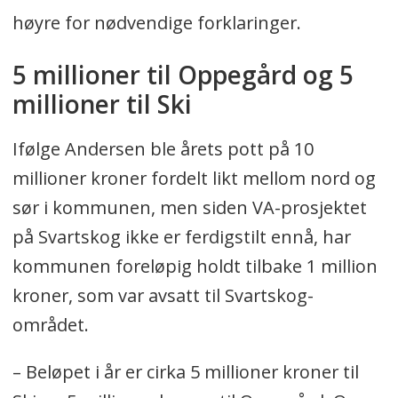
Tilstanden av det kommunale veidekket
høyre for nødvendige forklaringer.
i Nordre Follo er klassifisert i fire
5 millioner til Oppegård og 5
tilstandsklasser:
millioner til Ski
Klasse 1 (
grønn farge på kartet
):
Ifølge Andersen ble årets pott på 10
nærmest feilfritt veidekke/nyasfaltert
millioner kroner fordelt likt mellom nord og
vei.
sør i kommunen, men siden VA-prosjektet
Klasse 2 (
lyseblå farge på kartet
): veier
på Svartskog ikke er ferdigstilt ennå, har
med mindre feil og mangler.
kommunen foreløpig holdt tilbake 1 million
Klasse 3 (
mørkeblå farge på kartet
):
kroner, som var avsatt til Svartskog-
veier med større feil og mangler, med
området.
behov for dekkefornyelse.
– Beløpet i år er cirka 5 millioner kroner til
Klasse 4 (
rød farge på kartet
):