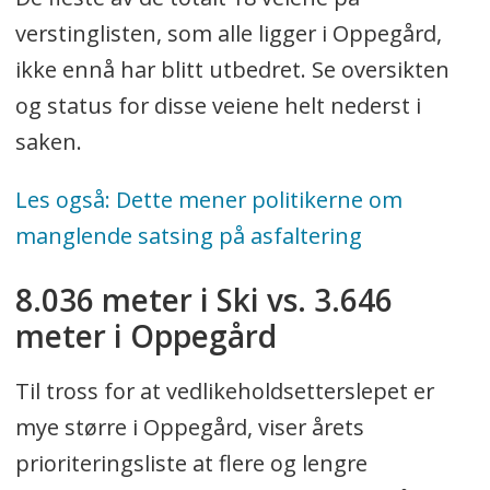
verstinglisten, som alle ligger i Oppegård,
For ett år siden ville det koste nesten
ikke ennå har blitt utbedret. Se oversikten
900.000 kroner å asfaltere én
og status for disse veiene helt nederst i
kilometer med vei som har veibredde
saken.
på cirka 5,5 meter.
Les også: Dette mener politikerne om
For å opprettholde et optimalt
manglende satsing på asfaltering
vedlikehold burde kommunen
asfaltere 13,05 kilometer vei per år,
8.036 meter i Ski vs. 3.646
ifølge virksomhetsleder Gry Larsen.
meter i Oppegård
Til tross for at vedlikeholdsetterslepet er
mye større i Oppegård, viser årets
prioriteringsliste at flere og lengre