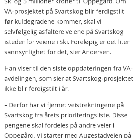
Ski og 5 millioner kroner til Oppegård. Om
asfaltdekket er i svært dårlig
VA-prosjektet på Svartskog blir ferdigstilt
forfatning, veidekket har gått over
før kuldegradene kommer, skal vi
sin levetid (minimum behov for
selvfølgelig asfaltere veiene på Svartskog
dekkefornyelse).
istedenfor veiene i Ski. Foreløpig er det liten
Strekninger der reasfaltering allerede
sannsynlighet for det, sier Andersen.
var bestilt eller veier som skulle
Han viser til den siste oppdateringen fra VA-
oppgraderes våren 2021, er vist med
avdelingen, som sier at Svartskog-prosjektet
grønn farge på
det digitale kartet
.
ikke blir ferdigstilt i år.
Grusveier er vist med grå farge på
– Derfor har vi fjernet veistrekningene på
kartet.
Svartskog fra årets prioriteringsliste. Disse
Veier med annet dekke, som for
pengene skal fordeles på andre veier i
eksempel betong/stein, er vist med
Oppegård. Vi starter med Augestadveien på