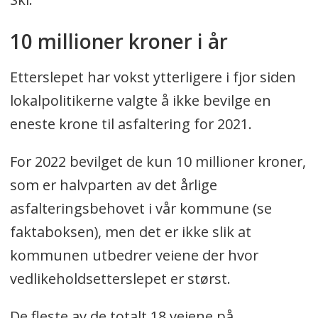
bevilge en eneste krone til asfaltering
10 millioner kroner i år
for 2021.
Etterslepet har vokst ytterligere i fjor siden
I fjor ble det vedtatt at kommunes
lokalpolitikerne valgte å ikke bevilge en
veier skulle holdes i god stand, med
eneste krone til asfaltering for 2021.
målsetning om at
vedlikeholdsetterslepet på
For 2022 bevilget de kun 10 millioner kroner,
kommunale veier skulle innhentes
som er halvparten av det årlige
innen 2032.
asfalteringsbehovet i vår kommune (se
faktaboksen), men det er ikke slik at
I 2020 måtte Nordre Follo betale 1.000
kommunen utbedrer veiene der hvor
kroner for én tonn med asfalt på fire
vedlikeholdsetterslepet er størst.
centimeter i tykkelse, tilsvarende 10
kvadratmeter vei.
De fleste av de totalt 18 veiene på