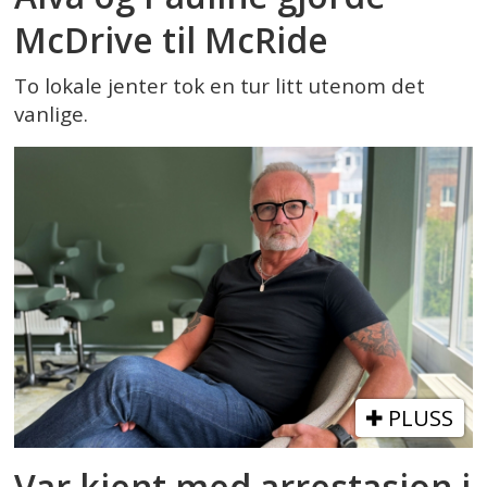
McDrive til McRide
To lokale jenter tok en tur litt utenom det
vanlige.
PLUSS
Var kjent med arrestasjon i