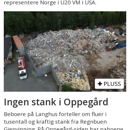
representere Norge i U20 VM i USA.
PLUSS
Ingen stank i Oppegård
Beboere på Langhus forteller om fluer i
tusentall og kraftig stank fra Regnbuen
Gjenvinning. På Oppegård-siden har naboene