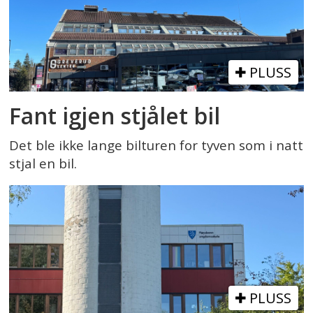
PLUSS
Fant igjen stjålet bil
Det ble ikke lange bilturen for tyven som i natt
stjal en bil.
PLUSS