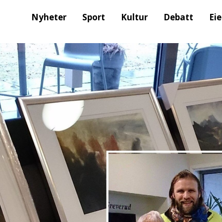
Nyheter
Sport
Kultur
Debatt
Ei