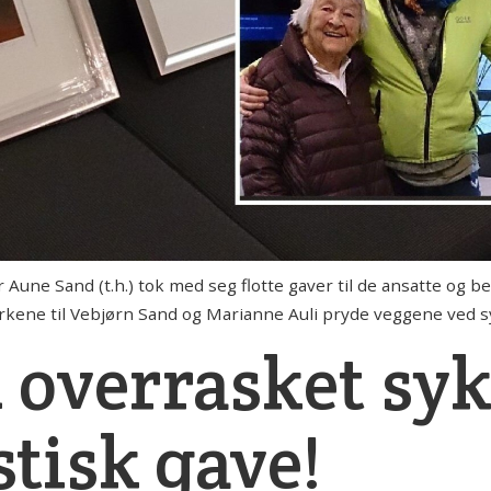
e Sand (t.h.) tok med seg flotte gaver til de ansatte og 
verkene til Vebjørn Sand og Marianne Auli pryde veggene ved
 overrasket s
tisk gave!