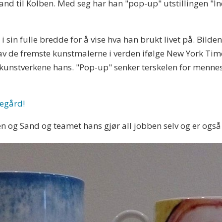
nd til Kolben. Med seg har han "pop-up" utstillingen "In
t i sin fulle bredde for å vise hva han brukt livet på. Bilde
v de fremste kunstmalerne i verden ifølge New York Times
 kunstverkene hans. "Pop-up" senker terskelen for mennesk
egård!
en og Sand og teamet hans gjør all jobben selv og er også 