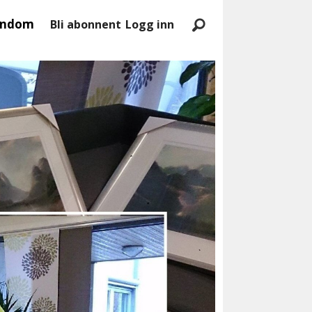
endom
Bli abonnent
Logg inn