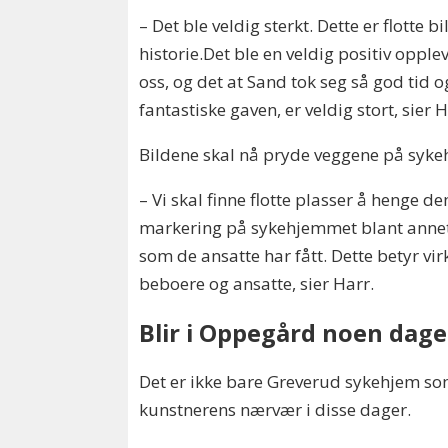
– Det ble veldig sterkt. Dette er flotte b
historie.Det ble en veldig positiv opple
oss, og det at Sand tok seg så god tid o
fantastiske gaven, er veldig stort, sier H
Bildene skal nå pryde veggene på syk
– Vi skal finne flotte plasser å henge d
markering på sykehjemmet blant annet
som de ansatte har fått. Dette betyr vi
beboere og ansatte, sier Harr.
Blir i Oppegård noen dage
Det er ikke bare Greverud sykehjem so
kunstnerens nærvær i disse dager.