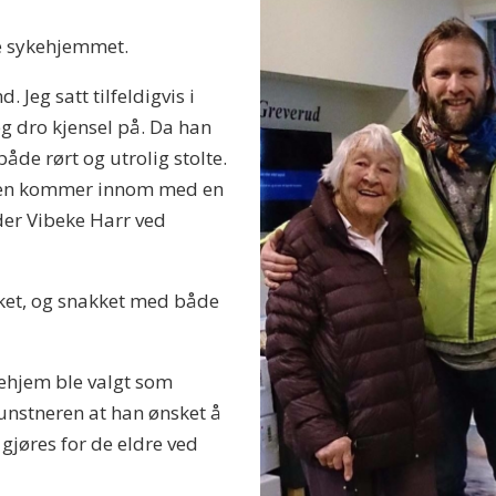
le sykehjemmet.
 Jeg satt tilfeldigvis i
g dro kjensel på. Da han
både rørt og utrolig stolte.
noen kommer innom med en
der Vibeke Harr ved
ket, og snakket med både
ehjem ble valgt som
kunstneren at han ønsket å
 gjøres for de eldre ved