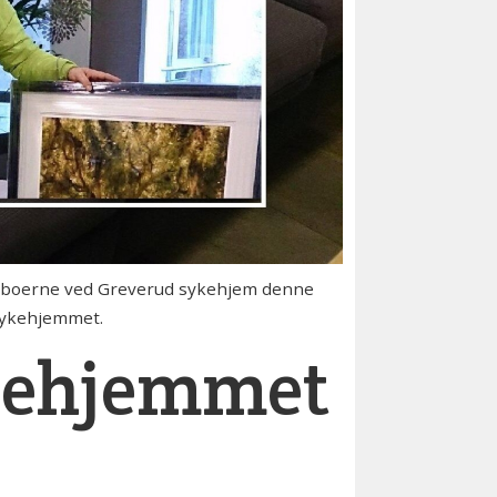
beboerne ved Greverud sykehjem denne
 sykehjemmet.
ykehjemmet