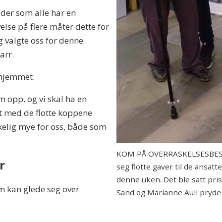
ilder som alle har en
velse på flere måter dette for
g valgte oss for denne
arr.
ehjemmet.
em opp, og vi skal ha en
 med de flotte koppene
rkelig mye for oss, både som
KOM PÅ OVERRASKELSESBESØK
r
seg flotte gaver til de ansa
denne uken. Det ble satt pris
m kan glede seg over
Sand og Marianne Auli pryd