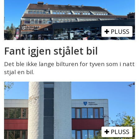
PLUSS
Fant igjen stjålet bil
Det ble ikke lange bilturen for tyven som i natt
stjal en bil.
PLUSS