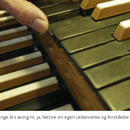
rs øving til, ja, faktisk en egen utdannelse og forståelse f