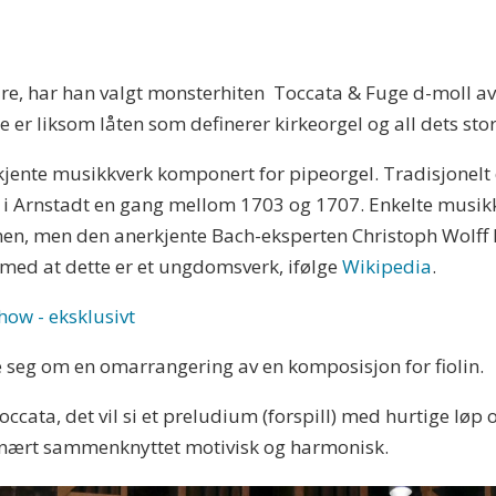
 våre, har han valgt monsterhiten Toccata & Fuge d-moll a
te er liksom låten som definerer kirkeorgel og all dets sto
jente musikkverk komponert for pipeorgel. Tradisjonelt er
 i Arnstadt en gang mellom 1703 og 1707. Enkelte musi
en, men den anerkjente Bach-eksperten Christoph Wolff 
 med at dette er et ungdomsverk, ifølge
Wikipedia
.
how - eksklusivt
ie seg om en omarrangering av en komposisjon for fiolin.
occata, det vil si et preludium (forspill) med hurtige løp
r nært sammenknyttet motivisk og harmonisk.