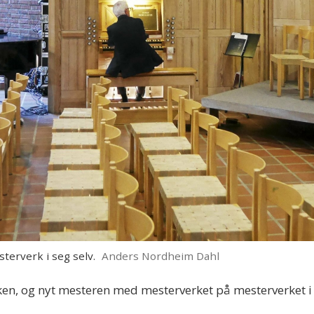
terverk i seg selv.
Anders Nordheim Dahl
saken, og nyt mesteren med mesterverket på mesterverket i 