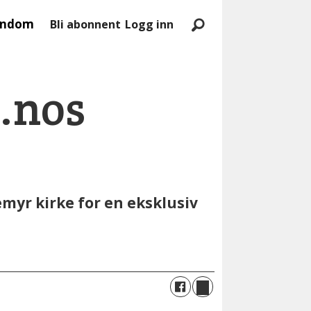
endom
Bli abonnent
Logg inn
s.nos
emyr kirke for en eksklusiv