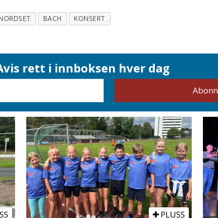
 NORDSET
BACH
KONSERT
vis rett i innboksen hver dag
SS
PLUSS